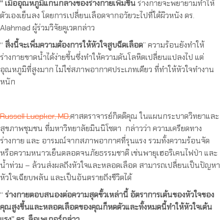
“ เมื่ออุณหภูมิแกนกลางของร่างกายเพิ่มขึ้น
ร่างกายจะพยายามทำให้
ตัวเองเย็นลง โดยการเปลี่ยนเลือดจากอวัยวะไปที่ใต้ผิวหนัง ดร.
Alahmad ผู้ร่วมวิจัยคูเวตกล่าว
“
สิ่งนี้จะเพิ่มความต้องการให้หัวใจสูบฉีดเลือด
” ความร้อนยังทำให้
ร่างกายขาดน้ำได้ง่ายขึ้นซึ่งทำให้ความดันโลหิตเปลี่ยนแปลงไป แต่
อุณหภูมิที่สูงมาก ไม่ใช่สภาพอากาศประเภทเดียว ที่ทำให้หัวใจทำงาน
หนัก
Russell Luepker, MD,
ศาสตราจารย์กิตติคุณ ในแผนกระบาดวิทยาและ
สุขภาพชุมชน ที่มหาวิทยาลัยมินนิโซตา กล่าวว่า ความเครียดทาง
ร่างกาย และ อารมณ์จากสภาพอากาศที่รุนแรง รวมทั้งความร้อนจัด
หรือความหนาวเย็นตลอดจนภัยธรรมชาติ เช่นพายุเฮอริเคนไฟป่า และ
น้ำท่วม – ล้วนส่งผลถึงหัวใจและหลอดเลือด สามารถเปลี่ยนเป็นปัญหา
หัวใจเฉียบพลัน และเป็นอันตรายถึงชีวิตได้
“
ร่างกายตอบสนองต่อความสุดขั้วเหล่านี้
อัตราการเต้นของหัวใจของ
คุณสูงขึ้นและหลอดเลือดของคุณก็หดตัวและทั้งหมดนี้ทำให้หัวใจเต้น
แรง” ดร. ลือเพเกอร์กล่าว