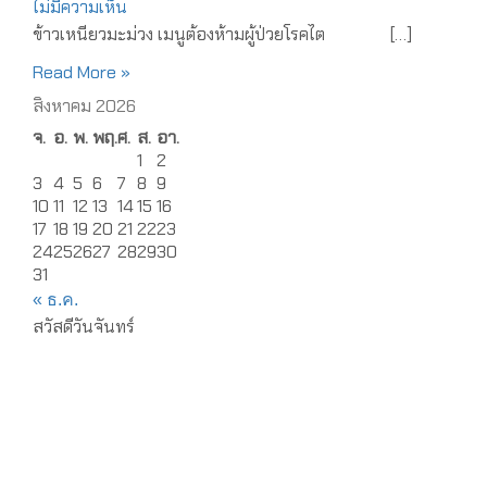
ไม่มีความเห็น
ข้าวเหนียวมะม่วง เมนูต้องห้ามผู้ป่วยโรคไต […]
Read More »
สิงหาคม 2026
จ.
อ.
พ.
พฤ.
ศ.
ส.
อา.
1
2
3
4
5
6
7
8
9
10
11
12
13
14
15
16
17
18
19
20
21
22
23
24
25
26
27
28
29
30
31
« ธ.ค.
สวัสดีวันจันทร์