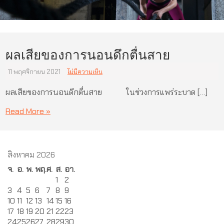
ผลเสียของการนอนดึกตื่นสาย
11 พฤศจิกายน 2021
ไม่มีความเห็น
ผลเสียของการนอนดึกตื่นสาย ในช่วงการแพร่ระบาด […]
Read More »
สิงหาคม 2026
จ.
อ.
พ.
พฤ.
ศ.
ส.
อา.
1
2
3
4
5
6
7
8
9
10
11
12
13
14
15
16
17
18
19
20
21
22
23
24
25
26
27
28
29
30