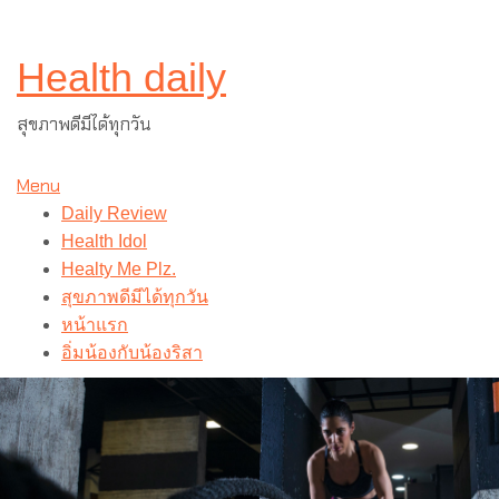
ำ
Skip
Health daily
to
content
สุขภาพดีมีได้ทุกวัน
Menu
Daily Review
Health Idol
Healty Me Plz.
สุขภาพดีมีได้ทุกวัน
หน้าแรก
อิ่มน้องกับน้องริสา