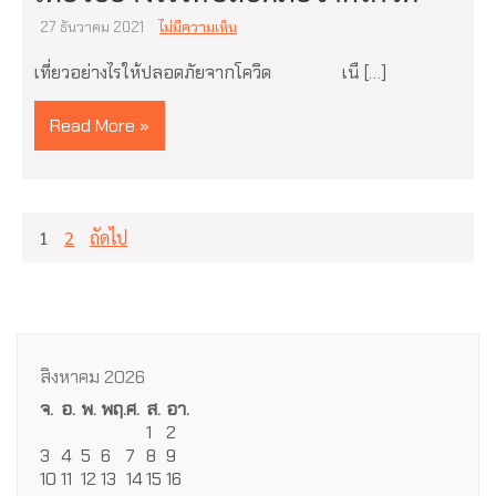
27 ธันวาคม 2021
ไม่มีความเห็น
เที่ยวอย่างไรให้ปลอดภัยจากโควิด เนื […]
Read More »
แนะแนว
1
2
ถัดไป
เรื่อง
สิงหาคม 2026
จ.
อ.
พ.
พฤ.
ศ.
ส.
อา.
1
2
3
4
5
6
7
8
9
10
11
12
13
14
15
16