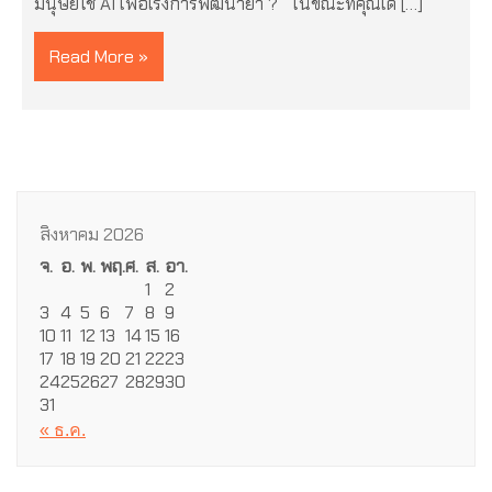
มนุษย์ใช้ AI เพื่อเร่งการพัฒนายา ? ในขณะที่คุณเด […]
Read More »
สิงหาคม 2026
จ.
อ.
พ.
พฤ.
ศ.
ส.
อา.
1
2
3
4
5
6
7
8
9
10
11
12
13
14
15
16
17
18
19
20
21
22
23
24
25
26
27
28
29
30
31
« ธ.ค.