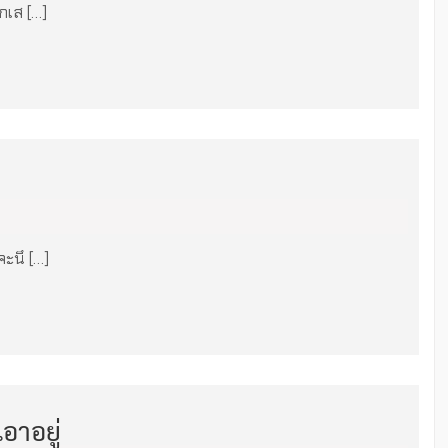
กเส […]
จะนึ […]
อาอยู่