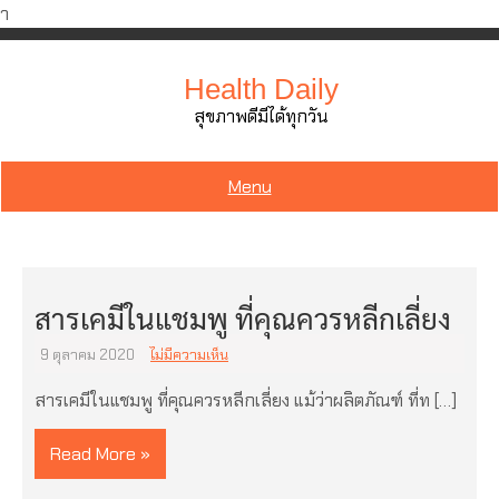
ำ
Skip
to
Health Daily
content
สุขภาพดีมีได้ทุกวัน
Menu
สารเคมีในแชมพู ที่คุณควรหลีกเลี่ยง
9 ตุลาคม 2020
ไม่มีความเห็น
สารเคมีในแชมพู ที่คุณควรหลีกเลี่ยง แม้ว่าผลิตภัณฑ์ ที่ท […]
Read More »