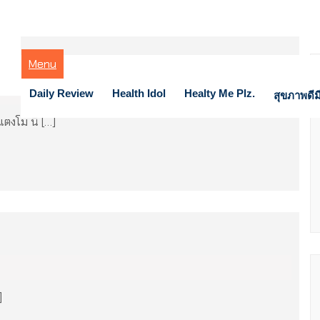
Menu
ของ แตงโม นิดา
Daily Review
Health Idol
Healty Me Plz.
สุขภาพดีมี
ตงโม นิ […]
]