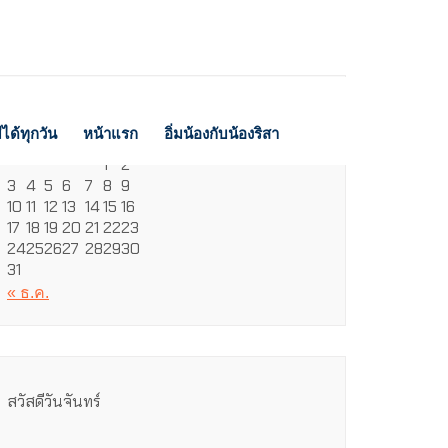
สิงหาคม 2026
ได้ทุกวัน
หน้าแรก
อิ่มน้องกับน้องริสา
จ.
อ.
พ.
พฤ.
ศ.
ส.
อา.
1
2
3
4
5
6
7
8
9
10
11
12
13
14
15
16
17
18
19
20
21
22
23
24
25
26
27
28
29
30
31
« ธ.ค.
สวัสดีวันจันทร์