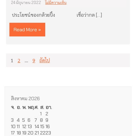
24 มิถุนายน 2022
ไม่มีความเห็น
ประโยชน์ของกล้วยปิ้ง เชื่อว่ากล […]
Read More »
แนะแนว
1
2
…
9
ถัดไป
เรื่อง
สิงหาคม 2026
จ.
อ.
พ.
พฤ.
ศ.
ส.
อา.
1
2
3
4
5
6
7
8
9
10
11
12
13
14
15
16
17
18
19
20
21
22
23