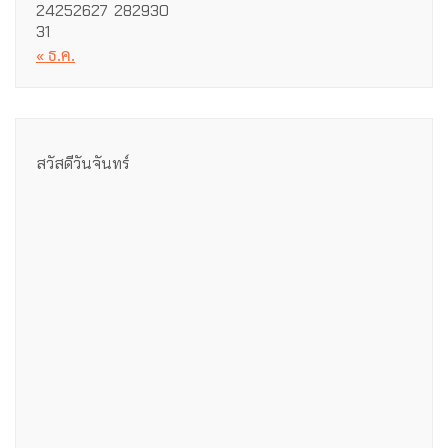
24
25
26
27
28
29
30
31
« ธ.ค.
สวัสดีวันจันทร์