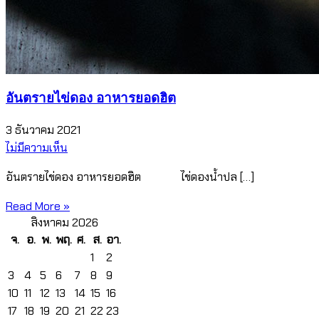
อันตรายไข่ดอง อาหารยอดฮิต
3 ธันวาคม 2021
ไม่มีความเห็น
อันตรายไข่ดอง อาหารยอดฮิต ไข่ดองน้ำปล […]
Read More »
สิงหาคม 2026
จ.
อ.
พ.
พฤ.
ศ.
ส.
อา.
1
2
3
4
5
6
7
8
9
10
11
12
13
14
15
16
17
18
19
20
21
22
23