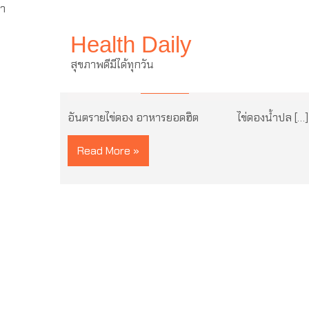
ำ
Skip
Health Daily
to
content
อันตรายไข่ดอง อาหารยอดฮิต
สุขภาพดีมีได้ทุกวัน
3 ธันวาคม 2021
ไม่มีความเห็น
อันตรายไข่ดอง อาหารยอดฮิต ไข่ดองน้ำปล […]
Read More »