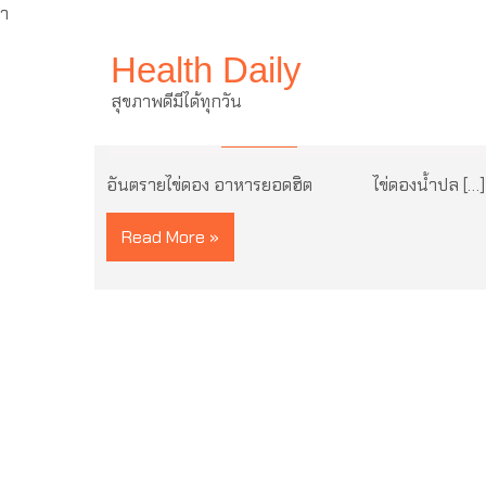
ำ
Skip
Health Daily
to
content
อันตรายไข่ดอง อาหารยอดฮิต
สุขภาพดีมีได้ทุกวัน
3 ธันวาคม 2021
ไม่มีความเห็น
อันตรายไข่ดอง อาหารยอดฮิต ไข่ดองน้ำปล […]
Read More »