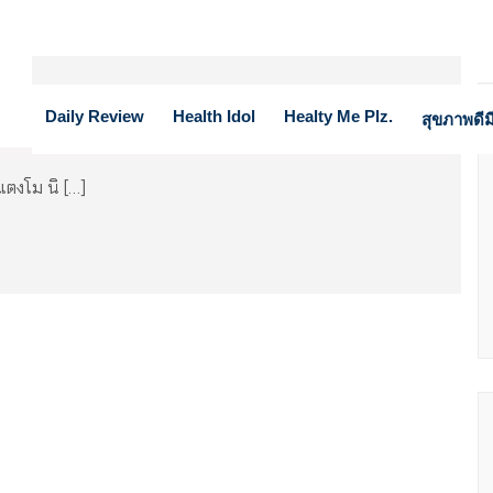
ของ แตงโม นิดา
Daily Review
Health Idol
Healty Me Plz.
สุขภาพดีมี
ตงโม นิ […]