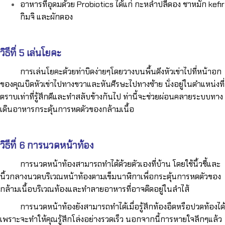
อาหารที่อุดมด้วย Probiotics ได้แก่ กะหล่ำปลีดอง ชาหมัก kefir
กิมจิ และผักดอง
วิธีที่ 5
เล่นโยคะ
การเล่นโยคะด้วยท่าบิดง่ายๆโดยวางบนพื้นดึงหัวเข่าไปที่หน้าอก
ของคุณบิดหัวเข่าไปทางขวาและหันศีรษะไปทางซ้าย นั่งอยู่ในตำแหน่งที่
ตราบเท่าที่รู้สึกดีและทำสลับข้างกันไป ท่านี้จะช่วยผ่อนคลายระบบทาง
เดินอาหารกระตุ้นการหดตัวของกล้ามเนื้อ
วิธีที่ 6 การนวดหน้าท้อง
การนวดหน้าท้องสามารถทำได้ด้วยตัวเองที่บ้าน โดยใช้นิ้วชี้และ
นิ้วกลางนวดบริเวณหน้าท้องตามเข็มนาฬิกาเพื่อกระตุ้นการหดตัวของ
กล้ามเนื้อบริเวณท้องและทำลายอาหารที่อาจติดอยู่ในลำไส้
การนวดหน้าท้องยังสามารถทำได้เมื่อรู้สึกท้องอืดหรือปวดท้องได้
เพราะจะทำให้คุณรู้สึกโล่งอย่างรวดเร็ว นอกจากนี้การหายใจลึกๆแล้ว