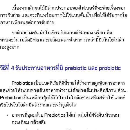
เนื่องจากผักผลไม้มีส่วนประกอบของไฟเบอร์ที่จะช่วยเรื่องของ
การขับถ่าย และควรกินพร้อมกากไม่ใช่แบบคั้นน้ำ เพื่อให้ได้รับกากใย
อาหารเพียงพอต่อการขับถ่าย
ยกตัวอย่างเช่น
ผักใบเขียว อัลมอนด์ ฟักทอง หรือเมล็ด
ทานตะวัน เมล็ดChia และเมล็ดแฟลกซ์ อาหารเหล่านี้มีเส้นใยในตัว
เองสูงมาก
วิธีที่ 4
รับประทานอาหารที่มี prebiotic และ probiotic
Probiotics
เป็นแบคทีเรียที่ดีที่ช่วยให้ร่างกายดูดซับสารอาหาร
และช่วยให้ระบบทางเดินอาหารทำงานได้อย่างเต็มประสิทธิภาพ ส่วน
Prebiotics
เป็นเหมือนปุ๋ยให้กับโปรไบโอติกช่วยเสริมสร้างให้ แบคที
เรียโปรไบโอติกมีพลังงานและเจริญเติบโต
อาหารที่อุดมด้วย Prebiotics ได้แก่ หน่อไม้ฝรั่งดิบ หัวหอม
กระเทียม กล้วยดิบ