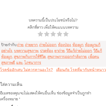
บทความนี้เป็นประโยชน์หรือไม่?
คลิกที่ดาว เพื่อให้คะแนนบทความ
ป้ายกำกับ:
ถ่าย
,
ถ่ายยาก
,
ถ่ายไม่ออก
,
ท้องป่อง
,
ท้องผูก
,
ท้องผูกแก้
อย่างไร
,
บทความสุขภาพ
,
ปวดท้อง
,
ยาถ่าย
,
วิธีแก้ถ่ายไม่ออก
,
วิธีแก้
ท้องผูก
,
สุขภาพกับการใช้ชีวิต
,
สุขภาพการออกกำลังกาย
,
เพื่อคน
สุขภาพดี
,
และ
,
โภชนาการ
แนะแนว
โรคข้ออักเสบ ไม่ควรทานอะไร?
เตือนภัย โรคที่มากับหน้าหนาว
เรื่อง
ใส่ความเห็น
อีเมลของคุณจะไม่แสดงให้คนอื่นเห็น
ช่องข้อมูลจำเป็นถูกทำ
เครื่องหมาย
*