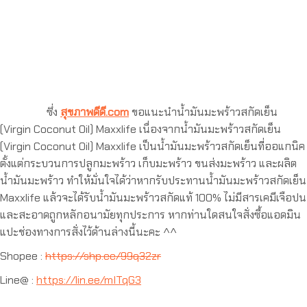
ซึ่ง
สุขภาพดีดี.com
ขอแนะนำน้ำมันมะพร้าวสกัดเย็น
(Virgin Coconut Oil) Maxxlife เนื่องจากน้ำมันมะพร้าวสกัดเย็น
(Virgin Coconut Oil) Maxxlife เป็นน้ำมันมะพร้าวสกัดเย็นที่ออแกนิค
ตั้งแต่กระบวนการปลูกมะพร้าว เก็บมะพร้าว ขนส่งมะพร้าว และผลิต
น้ำมันมะพร้าว ทำให้มั่นใจได้ว่าหากรับประทานน้ำมันมะพร้าวสกัดเย็น
Maxxlife แล้วจะได้รับน้ำมันมะพร้าวสกัดแท้ 100% ไม่มีสารเคมีเจือปน
และสะอาดถูกหลักอนามัยทุกประการ หากท่านใดสนใจสั่งซื้อแอดมิน
แปะช่องทางการสั่งไว้ด้านล่างนี้นะคะ ^^
Shopee :
https://shp.ee/99q32zr
Line@ :
https://lin.ee/mITqG3