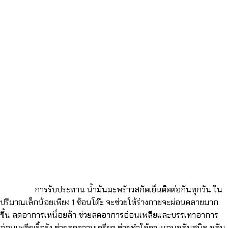
การรับประทาน น้ำมันมะพร้าวสกัดเย็นติดต่อกันทุกวัน ใน
ปริมาณเล็กน้อยเพียง 1 ช้อนโต๊ะ จะช่วยให้ร่างกายจะผ่อนคลายมาก
ขึ้น ลดอาการเหนื่อยล้า ช่วยลดอาการอ่อนเพลียและบรรเทาอาการ
อ่อนเพลียเรื้อรัง ช่วยลดความเครียด ช่วยทำให้คุณนอนหลับสนิท หลับ