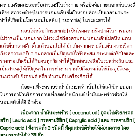
ความเครียดสะสมหรือสารเคมีในร่างกาย หรือปัจจัยภายนอกเช่นแสงสี
เสียง สภาวะต่างๆในการนอนหลับ ซึ่งถ้าหากปล่อยเป็นเวลานานจะ
ทำให้เกิดเป็นโรค นอนไม่หลับ (Insomnia) ในระยะยาวได้
นอนไม่หลับ (Insomnia) เป็นโรคความผิดปกติในการนอน
ไม่ว่าจะเป็น นอนยาก ไม่ง่วงเมื่อถึงเวลานอน นอนหลับไม่สนิท นอน
แล้วตื่นกลางดึก ตื่นแล้วนอนไม่ได้ มักเกิดจากความตื่นเต้น ความวิตก
กังวลความเครียด จนกลายเป็นปัญหาเรื้อรังสะสม กระทบต่อจิตใจและ
ร่างกาย เกิดขึ้นได้กับคนทุกวัย ทำให้รู้สึกอ่อนเพลียในระหว่างวัน และ
เป็นสาเหตุให้มีปัญหาในการทำงาน รวมไปถึงอาจก่อให้เกิดอุบัติเหตุ
ระหว่างขับขี่รถยนต์ หรือ ทำงานกับเครื่องจักรได้
น้อยคนที่จะทราบว่าน้ำมันมะพร้าวนั้นไม่ใช่แค่ใช้ภายนอก
ในการทาผิวหรือการทานเพื่อลดน้ำหนัก แต่ น้ำมันมะพร้าวช่วยให้
นอนหลับได้ดี อีกด้วย
เนื่องจาก น้ำมันมะพร้าว ( coconut oil ) อุดมไปด้วยกรดล
อริก ( Lauric acid ) กรดคาปริลิก ( Caprylic acid ) และ กรดคาปริก (
Capric acid ) ซึ่งกรดทั้ง 3 ชนิดนี้ มีคุณสมบัติช่วยให้ผ่อนคลาย โดย
สามารถทำได้ 2 วิธี คือ