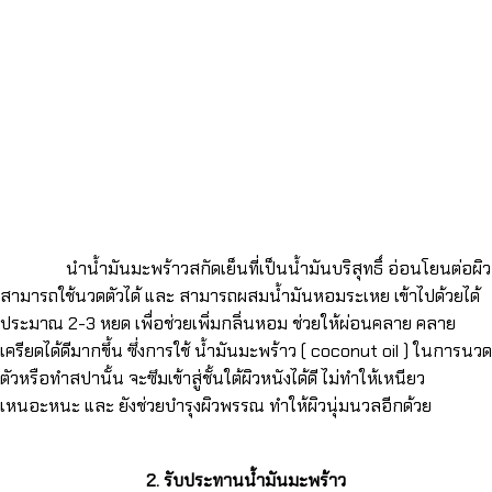
นำน้ำมันมะพร้าวสกัดเย็นที่เป็นน้ำมันบริสุทธิ์ อ่อนโยนต่อผิว
สามารถใช้นวดตัวได้ และ สามารถผสมน้ำมันหอมระเหย เข้าไปด้วยได้
ประมาณ 2-3 หยด เพื่อช่วยเพิ่มกลิ่นหอม ช่วยให้ผ่อนคลาย คลาย
เครียดได้ดีมากขึ้น ซึ่งการใช้ น้ำมันมะพร้าว ( coconut oil ) ในการนวด
ตัวหรือทำสปานั้น จะซึมเข้าสู่ชั้นใต้ผิวหนังได้ดี ไม่ทำให้เหนียว
เหนอะหนะ และ ยังช่วยบำรุงผิวพรรณ ทำให้ผิวนุ่มนวลอีกด้วย
2. รับประทานน้ำมันมะพร้าว