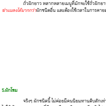
ถั่วฝักยาว หลากหลายเมนูที่มักจะใช้ถั่วฝักยาวดิบใ
ฆ่าแมลงได้มากกว่า
ผักชนิดอื่น และต้องใช้เวลาในการคาย
5.ผักโขม
จริงๆ ผักชนิดนี้ ไม่ค่อยมีคนนิยมทานดิบสักเท่าไห