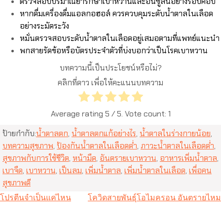
ตรวจสอบปริมาณยารักษาเบาหวานและอินซูลินอย่างรอบคอบ
หากดื่มเครื่องดื่มแอลกอฮอล์ ควรควบคุมระดับน้ำตาลในเลือด
อย่างระมัดระวัง
หมั่นตรวจสอบระดับน้ำตาลในเลือดอยู่เสมอตามที่แพทย์แนะนำ
พกสายรัดข้อหรือบัตรประจำตัวที่บ่งบอกว่าเป็นโรคเบาหวาน
บทความนี้เป็นประโยชน์หรือไม่?
คลิกที่ดาว เพื่อให้คะแนนบทความ
Average rating
5
/ 5. Vote count:
1
ป้ายกำกับ:
น้ำตาลตก
,
น้ำตาลตกแก้อย่างไร
,
น้ำตาลในร่างกายน้อย
,
บทความสุขภาพ
,
ป้องกันน้ำตาลในเลือดต่ำ
,
ภาวะน้ำตาลในเลือดต่ำ
,
สุขภาพกับการใช้ชีวิต
,
หน้ามืด
,
อันตรายเบาหวาน
,
อาหารเพิ่มน้ำตาล
,
เบาจืด
,
เบาหวาน
,
เป็นลม
,
เพิ่มน้ำตาล
,
เพิ่มน้ำตาลในเลือด
,
เพื่อคน
สุขภาพดี
แนะแนว
โปรตีนจำเป็นแค่ไหน
โควิดสายพันธุ์โอไมครอน อันตรายไหม
เรื่อง