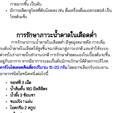
กายมากขึ้น เป็นต้น
มีการผลิตกลูโคสที่ตับน้อยลง เช่น ดื่มเครื่องดื่มแอลกอฮอล์ เป็น
โรคตับแข็ง
การรักษาภาวะน้ำตาลในเลือดต่ำ
การรักษาภาวะน้ำตาลในเลือดต่ำ มีจุดมุ่งหมายคือ การเพิ่ม
ระดับน้ำตาลในเลือดให้สูงขึ้นจนกลับมาสู่ภาวะปกติ และทำให้ระบบ
ต่างๆในร่างกายนั้นทำงานปกติ การรักษาด้วยตนเองในเบื้องต้นจะขึ้น
อยู่กับอาการ หากมีอาการระยะเริ่มต้นมักจะรักษาได้ด้วยการบริโภค
คาร์โบไฮเดรตเชิงเดี่ยว
ปริมาณ 15-20 กรัม
โดยอาจเลือกรับประทาน
อาหารชนิดใดชนิดหนึ่งต่อไปนี้
ทอฟฟี่ 3 เม็ด
น้ำส้มคั้น 180 มิลลิลิตร
น้ำผึ้ง 3 ช้อนชา
ขนมปัง 1 แผ่น
ไอศกรีม 2 สกูป