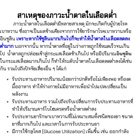
สาเหตุของภาวะน้ำตาลในเลือดต่ำ
ภาวะน้ำตาลในเลือดต่ำมีหลายสาเหตุ มักจะเกิดกับผู้ป่วยโรค
เบาหวาน ซึ่งอาจเป็นผลข้างเคียงจากการใช้ยารักษาโรคเบาหวานหรือ
อินซูลิน
เพราะหากใช้ซูลินมากเกินไปก็จะทำให้น้ำตาลในเลือดลดลง
ต่ำมาก
นอกจากนั้น หากน้ำตาลที่อยู่ในร่างกายถูกใช้หมดเร็วจนเกิน
ไป น้ำตาลถูกปล่อยเข้าสู่กระแสเลือดช้าเกินไป หรือมีปริมาณ
อินซูลิน
ในกระแสเลือดมากเกินไป ก็ทำให้ระดับน้ำตาลในเลือดลดต่ำลงได้เช่น
กัน รวมไปถึงปัจจัยเสี่ยงอื่น ๆ ได้แก่
รับประทานอาหารปริมาณน้อยกว่าปกติหรือไม่เพียงพอ หรืองด
มื้ออาหาร ทำให้ร่างกายไม่มีอาหารเพื่อนำไปแปลเปลี่ยนเป็น
พลังงาน
รับประทานอาหาร รวมไปถึงปรับเปลี่ยนการรับประทานอาหารที่
ทำให้ปริมาณคาร์โบไฮเดรตหรือน้ำตาลต่ำลง
รับประทานยารักษาเบาหวานที่ไม่เหมาะสมทั้งชนิดของยา ขนาด
ยาที่มากเกินไป และเวลาในการรับประทานยา
มีการใช้กลูโคส (Glucose Utilization) เพิ่มขึ้น เช่น ออกกำลัง