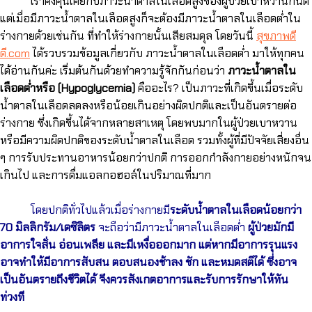
เราคงคุ้นเคยกับภาวะน้ำตาลในเลือดสูงของผู้ป่วยเบาหวานกันดี
แต่เมื่อมีภาวะน้ำตาลในเลือดสูงก็จะต้องมีภาวะน้ำตาลในเลือดต่ำใน
ร่างกายด้วยเช่นกัน ที่ทำให้ร่างกายนั้นเสียสมดุล โดยวันนี้
สุขภาพดี
ดี.com
ได้รวบรวมข้อมูลเกี่ยวกับ ภาวะน้ำตาลในเลือดต่ำ มาให้ทุกคน
ได้อ่านกันค่ะ เริ่มต้นกันด้วยทำความรู้จักกันก่อนว่า
ภาวะน้ำตาลใน
เลือดต่ำหรือ (Hypoglycemia)
คืออะไร? เป็นภาวะที่เกิดขึ้นเมื่อระดับ
น้ำตาลในเลือดลดลงหรือน้อยเกินอย่างผิดปกติและเป็นอันตรายต่อ
ร่างกาย ซึ่งเกิดขึ้นได้จากหลายสาเหตุ โดยพบมากในผู้ป่วยเบาหวาน
หรือมีความผิดปกติของระดับน้ำตาลในเลือด รวมทั้งผู้ที่มีปัจจัยเสี่ยงอื่น
ๆ การรับประทานอาหารน้อยกว่าปกติ การออกกำลังกายอย่างหนักจน
เกินไป และการดื่มแอลกอฮอล์ในปริมาณที่มาก
โดยปกติทั่วไปแล้วเมื่อร่างกายมี
ระดับน้ำตาลในเลือดน้อยกว่า
70 มิลลิกรัม/เดซิลิตร
จะถือว่ามีภาวะน้ำตาลในเลือดต่ำ
ผู้ป่วยมักมี
อาการใจสั่น อ่อนเพลีย และมีเหงื่อออกมาก แต่หากมีอาการรุนแรง
อาจทำให้มีอาการสับสน ตอบสนองช้าลง ชัก และหมดสติได้ ซึ่งอาจ
เป็นอันตรายถึงชีวิตได้ จึงควรสังเกตอาการและรับการรักษาให้ทัน
ท่วงที