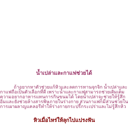
น้ำเปล่าและกาแฟช่วยได้
ถ้าอยากหาตัวช่วยแก้หิวและลดการทานจุกจิก น้ำเปล่าและ
กาแฟถือเป็นตัวเลือกที่ดี เพราะน้ำและกาแฟสามารถช่วยเติมเต็ม
ความอยากอาหารแทนการกินขนมได้ โดยน้ำเปล่าจะช่วยให้รู้สึก
อิ่มและยังช่วยล้างสารพิษภายในร่างกาย ส่วนกาแฟก็มีส่วนช่วยใน
การเผาผลาญแคลอรีทำให้ร่างกายกระปรี้กระเปร่าและไม่รู้สึกหิว
หิวเมื่อไหร่ให้ลุกไปแปรงฟัน