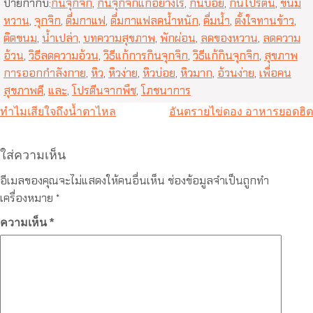
ป้ายกำกับ:
กินจุกจิก
,
กินจุกจิกแก้อย่างไร
,
กินบ่อย
,
กินโปรตีน
,
ขนม
หวาน
,
จุกจิก
,
ดื่มกาแฟ
,
ดื่มกาแฟลดน้ำหนัก
,
ดื่มน้ำ
,
ตั้งใจทานข้าว
,
ติดขนม
,
น้ำเปล่า
,
บทความสุขภาพ
,
พักผ่อน
,
ลดของหวาน
,
ลดความ
อ้วน
,
วิธีลดความอ้วน
,
วิธีแก้การกินจุกจิก
,
วิธีแก้กินจุกจิก
,
สุขภาพ
การออกกำลังกาย
,
หิว
,
หิวง่าย
,
หิวบ่อย
,
หิวมาก
,
อ้วนง่าย
,
เพื่อคน
สุขภาพดี
,
และ
,
โปรตีนจากพืช
,
โภชนาการ
แนะแนว
ทำไมเสียใจถึงน้ำตาไหล
อันตรายไข่ดอง อาหารยอดฮิต
เรื่อง
ใส่ความเห็น
อีเมลของคุณจะไม่แสดงให้คนอื่นเห็น
ช่องข้อมูลจำเป็นถูกทำ
เครื่องหมาย
*
ความเห็น
*