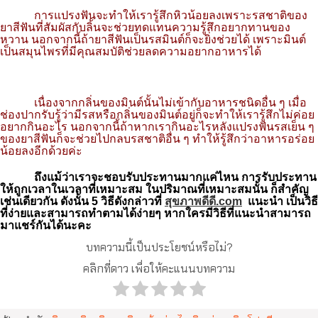
การแปรงฟันจะทำให้เรารู้สึกหิวน้อยลงเพราะรสชาติของ
ยาสีฟันที่สัมผัสกับลิ้นจะช่วยทดแทนความรู้สึกอยากทานของ
หวาน นอกจากนี้ถ้ายาสีฟันเป็นรสมินต์ก็จะยิ่งช่วยได้ เพราะมินต์
เป็นสมุนไพรที่มีคุณสมบัติช่วยลดความอยากอาหารได้
เนื่องจากกลิ่นของมินต์นั้นไม่เข้ากับอาหารชนิดอื่น ๆ เมื่อ
ช่องปากรับรู้ว่ามีรสหรือกลิ่นของมินต์อยู่ก็จะทำให้เรารู้สึกไม่ค่อย
อยากกินอะไร นอกจากนี้ถ้าหากเรากินอะไรหลังแปรงฟันรสเย็น ๆ
ของยาสีฟันก็จะช่วยไปกลบรสชาติอื่น ๆ ทำให้รู้สึกว่าอาหารอร่อย
น้อยลงอีกด้วยค่ะ
ถึงแม้ว่าเราจะชอบรับประทานมากแค่ไหน การรับประทาน
ให้ถูกเวลาในเวลาที่เหมาะสม ในปริมาณที่เหมาะสมนั้น ก็สำคัญ
เช่นเดียวกัน ดังนั้น 5 วิธีดังกล่าวที่
สุขภาพดีดี.com
แนะนำ เป็นวิธี
ที่ง่ายและสามารถทำตามได้ง่ายๆ หากใครมีวิธีที่แนะนำสามารถ
มาแชร์กันได้นะคะ
บทความนี้เป็นประโยชน์หรือไม่?
คลิกที่ดาว เพื่อให้คะแนนบทความ