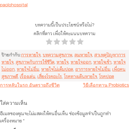
paolohospital
บทความนี้เป็นประโยชน์หรือไม่?
คลิกที่ดาว เพื่อให้คะแนนบทความ
ป้ายกำกับ:
การหายใจ
,
บทความสุขภาพ
,
ลมหายใจ
,
สาเหตุปัญหาการ
หายใจ
,
สุขภาพกับการใช้ชีวิต
,
หายใจ
,
หายใจออก
,
หายใจเข้า
,
หายใจ
ไม่ออก
,
หายใจไม่อิ่ม
,
หายใจไม่เต็มปอด
,
อาการหายใจไม่อิ่ม
,
เพื่อคน
สุขภาพดี
,
เรื่องเด่น
,
เสี่ยงโรคอะไร
,
โรคทางเดินหายใจ
,
โรคปอด
แนะแนว
การหลับในรถ อันตรายถึงชีวิต
วิธีเลือกทาน Probiotics
เรื่อง
ใส่ความเห็น
อีเมลของคุณจะไม่แสดงให้คนอื่นเห็น
ช่องข้อมูลจำเป็นถูกทำ
เครื่องหมาย
*