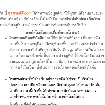
วันนี้
สุขภาพดีดี.com
ได้รวบรวมข้อมูลดีๆมาให้ทุกคนได้อ่านและระวัง
ตัวกันก่อนที่จะเกิดโรคร้ายขึ้นในหัวข้อ
” หายใจไม่เต็มปอด เสี่ยงโรค
อะไร “
มาดูกันเลยค่ะว่าจะมีโรคอะไรที่เราควรต้องระวังบ้าง
หายใจไม่เต็มปอดเสี่ยงโรคอะไรบ้าง?
โรคหลอดเลือดหัวใจตีบ
โรคนี้ถือเป็นโรคที่มีความเสี่ยงแปรผัน
มากขึ้นไปตามอายุยิ่งเรามีอายุที่มากขึ้น และมีโรคประจำตัวร่วม
ด้วย เช่น ความดันโลหิตสูง ไขมันในเลือดสูง หรือการเป็นโรคเบา
หวาน โรคเหล่านี้จะยิ่งเป็นตัวการสำคัญที่ทำให้เกิดโรคขึ้นได้ด้วย
และแน่นอนว่าผู้ป่วยโรคนี้ในอายุที่มากขึ้นจะมีอาการเหนื่อยง่าย
กว่าคนทั่วไปเป็นหนึ่งในอาการของโรคหลอดเลือดหัวใจตีบ
โรคทางปอด
ซึ่งมีด้วยกันอยู่หลายชนิดไม่ว่าจะเป็นวัณโรค
ปอดบวม หอบหืด หรือหลอดลมอักเสบ ถุงลมโป่งพอง เป็นต้น
โรคที่กล่าวมานี้เกิดขึ้นได้ไม่ยาก และมักมีผลกระทบต่อการ
หายใจ เช่น การหายใจไม่อิ่ม หรือหายใจไม่เต็มปอด
โรคอื่น ๆ ที่ทำให้มีอาการเหนื่อย