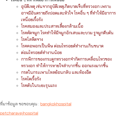
อุบัติเหตุ เช่นจากอุบัติเหตุเกิดบาดเจ็บที่ทรวงอก เพราะ
อาจมีอันตรายถึงปอดและหัวใจ โรคอื่น ๆ ที่ทำให้มีอาการ
เหนื่อยเรื้อรัง
โรคสมองและประสาทเลี้ยงกล้ามเนื้อ
โรคคัดจมูก โรคทำให้มีจมูกอักเสบและบวม รูจมูกตีบตัน
โรคโลหิตจาง
โรคคอพอกเป็นพิษ ต่อมไทรอยด์ทำงานเกินขนาด
ต่อมไทรอยด์ทำงานน้อย
การพิการของกระดูกทรวงอกจำกัดการเคลื่อนไหวของ
ทรวงอก ทำให้การหายใจลำบากขึ้น ออกแรงมากขึ้น
กรดในกระเพาะไหลย้อนกลับ และท้องอืด
โรคไตเรื้อรัง
โรคตับในระยะรุนแรง
ที่มาข้อมูล ขอขอบคุณ :
bangkokhospital
petcharavejhospital