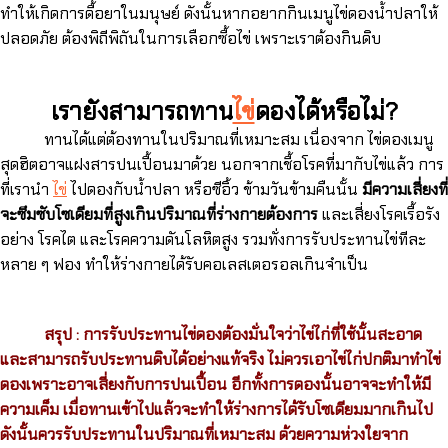
ทำให้เกิดการดื้อยาในมนุษย์ ดังนั้นหากอยากกินเมนูไข่ดองน้ำปลาให้
ปลอดภัย ต้องพิถีพิถันในการเลือกซื้อไข่ เพราะเราต้องกินดิบ
เรายังสามารถทาน
ไข่
ดองได้หรือไม่?
ทานได้แต่ต้องทานในปริมาณที่เหมาะสม เนื่องจาก ไข่ดองเมนู
สุดฮิตอาจแฝงสารปนเปื้อนมาด้วย นอกจากเชื้อโรคที่มากับไข่แล้ว การ
ที่เรานำ
ไข่
ไปดองกับน้ำปลา หรือซีอิ้ว ข้ามวันข้ามคืนนั้น
มีความเสี่ยงที่
จะซึมซับโซเดียมที่สูงเกินปริมาณที่ร่างกายต้องการ
และเสี่ยงโรคเรื้อรัง
อย่าง โรคไต และโรคความดันโลหิตสูง รวมทั่งการรับประทานไข่ทีละ
หลาย ๆ ฟอง ทำให้ร่างกายได้รับคอเลสเตอรอลเกินจำเป็น
สรุป : การรับประทานไข่ดองต้องมั่นใจว่าไข่ไก่ที่ใช้นั้นสะอาด
และสามารถรับประทานดิบได้อย่างแท้จริง ไม่ควรเอาไข่ไก่ปกติมาทำไข่
ดองเพราะอาจเสี่ยงกับการปนเปื้อน อีกทั้งการดองนั้นอาจจะทำให้มี
ความเค็ม เมื่อทานเข้าไปแล้วจะทำให้ร่างการได้รับโซเดียมมากเกินไป
ดังนั้นควรรับประทานในปริมาณที่เหมาะสม ด้วยความห่วงใยจาก