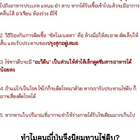
ไปถึงอาหารประเภท แหนม ยำ ลาบ หากได้รับเชื้อเข้าไปแล้วจะมีอาการ
คลื่นไส้ อาเจียน ท้องร่วง มีไข้
2. วิธีป้องกันการติดเชื้อ “ซัลโมเนลลา” คือ ล้างมือให้สะอาด ตัดเล็บให้
สั้น และรับประทานของ
ปรุงสุกอยู่เสมอ
3. ไข่ขาวดิบจะมี
“อะวิดิน”
เป็นส่วนให้ลำไส้เล็กดูดซึมสารอาหารได้
น้อยลง
4. ถ้าแม่ไก่เป็นโรค ไข่ไก่ก็จะติดโรคมาด้วย หากเรารับประทานไข่ดิบ ก็
อาจเสี่ยงติดโรคได้
5. หากทานในปริมาณที่มากจะทำให้ร่างกายได้รับโซเดียมมากเกินไป
ทำไมคนญี่ปุ่นจึงนิยมทานไข่ดิบ?