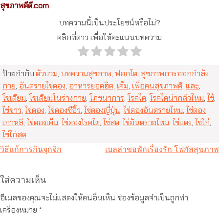
สุขภาพดีดี.com
บทความนี้เป็นประโยชน์หรือไม่?
คลิกที่ดาว เพื่อให้คะแนนบทความ
ป้ายกำกับ:
ตัวบวม
,
บทความสุขภาพ
,
ฟอกไต
,
สุขภาพการออกกำลัง
กาย
,
อันตรายไข่ดอง
,
อาหารยอดฮิต
,
เค็ม
,
เพื่อคนสุขภาพดี
,
และ
,
โซเดียม
,
โซเดียมในร่างกาย
,
โภชนาการ
,
โรคไต
,
โรคไตน่ากลัวไหม
,
ไข้
,
ไข่ขาว
,
ไข่ดอง
,
ไข่ดองซีอิ๊ว
,
ไข่ดองญี่ปุ่น
,
ไข่ดองอันตรายไหม
,
ไข่ดอง
เกาหลี
,
ไข่ดองเค็ม
,
ไข่ดองโรคไต
,
ไข่สด
,
ไข่อันตรายไหม
,
ไข่แดง
,
ไข่ไก่
,
ไข่ไก่สด
แนะแนว
วิธีแก้การกินจุกจิก
เบลล่าขอพักเรื่องรัก โฟกัสสุขภาพ
เรื่อง
ใส่ความเห็น
อีเมลของคุณจะไม่แสดงให้คนอื่นเห็น
ช่องข้อมูลจำเป็นถูกทำ
เครื่องหมาย
*