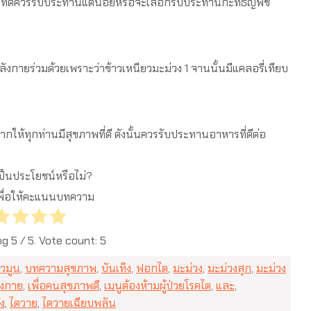
ทางที่ดีควรรับประทานแต่น้อยหรือจะเลือกรับประทานกะทิธัญพืช
มด้วยเพราะว่าข้าวเหนียวมะม่วง 1 จานนั้นมีแคลอรี่เทียบ
ให้ทุกท่านมีสุขภาพที่ดี ดังนั้นควรรับประทานอาหารที่ดีต่อ
ป็นประโยชน์หรือไม่?
 เพื่อให้คะแนนบทความ
ng
5
/ 5. Vote count:
5
ยวมูน
,
บทความสุขภาพ
,
บันเทิง
,
ฟอกไต
,
มะม่วง
,
มะม่วงสุก
,
มะม่วง
งกาย
,
เพื่อคนสุขภาพดี
,
เมนูต้องห้ามผู้ป่วยโรคไต
,
และ
,
ัง
,
ไตวาย
,
ไตวายเฉียบพลัน