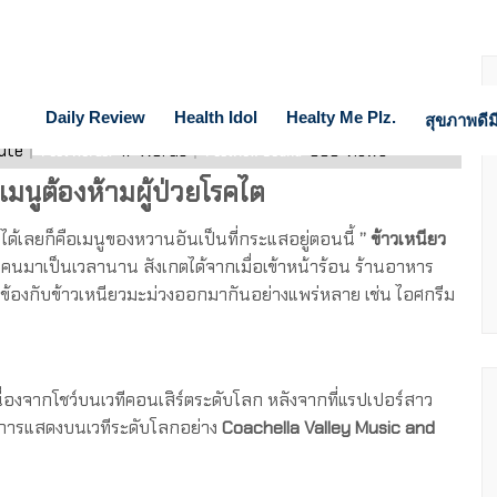
Daily Review
Health Idol
Healty Me Plz.
สุขภาพดีมี
ute
17
Words
663
Views
Post Words:
PostView Count:
เมนูต้องห้ามผู้ป่วยโรคไต
เลยก็คือเมนูของหวานอันเป็นที่กระแสอยู่ตอนนี้
” ข้าวเหนียว
คนมาเป็นเวลานาน สังเกตได้จากเมื่อเข้าหน้าร้อน ร้านอาหาร
่ยวข้องกับข้าวเหนียวมะม่วงออกมากันอย่างแพร่หลาย เช่น ไอศกรีม
เนื่องจากโชว์บนเวทีคอนเสิร์ตระดับโลก หลังจากที่แรปเปอร์สาว
บการแสดงบนเวทีระดับโลกอย่าง
Coachella Valley Music and