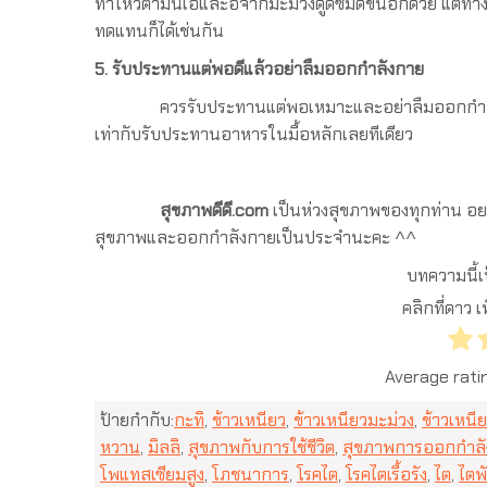
ทำให้วิตามินเอและอีจากมะม่วงดูดซึมดีขึ้นอีกด้วย แต่
ทดแทนก็ได้เช่นกัน
5. รับประทานแต่พอดีแล้วอย่าลืมออกกำลังกาย
ควรรับประทานแต่พอเหมาะและอย่าลืมออกกำลังกายร่ว
เท่ากับรับประทานอาหารในมื้อหลักเลยทีเดียว
สุขภาพดีดี.com
เป็นห่วงสุขภาพของทุกท่าน อยาก
สุขภาพและออกกำลังกายเป็นประจำนะคะ ^^
บทความนี้เ
คลิกที่ดาว
Average rati
ป้ายกำกับ:
กะทิ
,
ข้าวเหนียว
,
ข้าวเหนียวมะม่วง
,
ข้าวเหนี
หวาน
,
มิลลิ
,
สุขภาพกับการใช้ชีวิต
,
สุขภาพการออกกำลั
โพแทสเซียมสูง
,
โภชนาการ
,
โรคไต
,
โรคไตเรื้อรัง
,
ไต
,
ไตพ