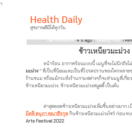
ำ
Skip
เมนูต้องห้ามผู้ป่วยโรคไต
Health Daily
to
content
สุขภาพดีมีได้ทุกวัน
19 เมษายน 2022
ไม่มีความเห็น
4 ปี ago
1
Min
Last modified on:
Reading Time:
ข้าวเหนียวมะม่วง 
หน้าร้อน อากาศร้อนแบบนี้ เมนูที่จะไม่นึกถึงไม่ได้
มะม่วง “
ที่เป็นที่นิยมและเป็นที่โปรดปรานของใครหลายๆ
ร้านขนม หรือแม้กระทั่งร้านกาแฟต่างๆก็จะทำเมนูที่เกี
ข้าวเหนียวมะม่วง, ข้าวเหนียวมะม่วงสมูตตี้ เป็นต้น
ล่าสุดยอดข้าวเหนียวมะม่วงเพิ่มขึ้นอย่างมาก 
มิลลิ ดนุภา คณาธีรกุล
กินข้าวเหนียวมะม่วงโชว์ ก่อนจ
Arts Festival 2022