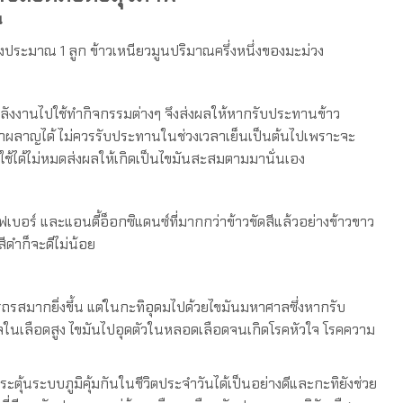
น
ณ 1 ลูก ข้าวเหนียวมูนปริมาณครึ่งหนึ่งของมะม่วง
านไปใช้ทำกิจกรรมต่างๆ จึงส่งผลให้หากรับประทานข้าว
ผาผลาญได้ ไม่ควรรับประทานในช่วงเวลาเย็นเป็นต้นไปเพราะจะ
ใช้ได้ไม่หมดส่งผลให้เกิดเป็นไขมันสะสมตามมานั่นเอง
 และแอนตี้อ็อกซิแดนซ์ที่มากกว่าข้าวขัดสีแล้วอย่างข้าวขาว
ีดำก็จะดีไม่น้อย
สมากยิ่งขึ้น แต่ในกะทิอุดมไปด้วยไขมันมหาศาลซึ่งหากรับ
นเลือดสูง ไขมันไปอุดตัวในหลอดเลือดจนเกิดโรคหัวใจ โรคความ
ะบบภูมิคุ้มกันในชีวิตประจำวันได้เป็นอย่างดีและกะทิยังช่วย