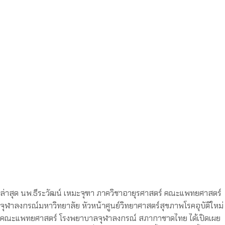
ล่าสุด นพ.ธีระวัฒน์ เหมะจุฑา ภาควิชาอายุรศาสตร์ คณะแพทยศาสตร์
จุฬาลงกรณ์มหาวิทยาลัย หัวหน้าศูนย์วิทยาศาสตร์สุขภาพโรคอุบัติใหม่
คณะแพทยศาสตร์ โรงพยาบาลจุฬาลงกรณ์ สภากาชาดไทย ได้เปิดเผย