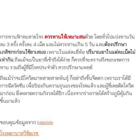
การทานฟ้าทะลายโจร
ควรทานให้เหมาะสม
ด้วย โดยทั่วไปแบ่งทานวัน
ละ 3 ครั้ง ครั้งละ 4 เม็ด และไม่ควรทานเกิน 5 วัน และ
ต้องปรึกษา
เภสัชกรก่อนใช้ยาเสมอ
เพราะในแต่ละยี่ห้อ
ปริมาณยาในแต่ละเม็ดไม่
เท่ากัน
ถึงแม้จะเป็นยาที่เข้าถึงได้ง่าย ก็ควรที่จะทราบถึงขอบเขตการ
ทาน รวมถึงผู้ที่มีโรคประจำตัว ควรปรึกษาแพทย์
ถึงแม้ว่าจะมีโควิดมาหลายสายพันธุ์ ก็อย่าถึงขั้นจิตตก เพราะเราได้มี
การฉีดวัคซีน เพื่อป้องกันความรุนแรงของโรคแล้ว และผู้ที่เคยติดโควิด
มาก่อน ยิ่งคลายความกังวลได้อีก เนื่องจากร่างกายได้สร้างภูมิคุ้มกัน
ขึ้นมาแล้ว
ขอบคุณข้อมูลจาก
kapook
โรงพยาบาลวิชัยเวช