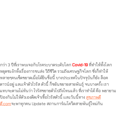
กว่า 3 ปีที่เราพบเจอกับโรคระบาดระดับโลก
Covid-19
ที่ทำให้ทั้งโลก
หยุดชะงักทั้งเรื่องการขนส่ง วิถีชีวิต รวมถึงเศรษฐกิจโลก ซึ่งก็ทำให้
หลายๆคนเข็ดขยาดเมื่อได้ยินชื่อนี้ บางประเทศในปัจจุบันก็ยัง ล็อค
ดาวน์อยู่ และเจ้าตัวไวรัส ตัวนี้ ก็ขยันขยายสายพันธุ์ จนบางครั้ง เรา
แทบจะตามไม่ทันว่า ไวรัสขยายตัวไปถึงไหนแล้ว ที่เราทำได้ คือ พยายาม
ป้องกันไม่ให้ตัวเองติดเจ้าเชื้อไวรัสตัวนี้ เเละวันนี้ทาง
สุขภาพดี
ดี.com
จะพาทุกคน Update สถานการ์ณโควิดสายพันธุ์ใหม่กัน