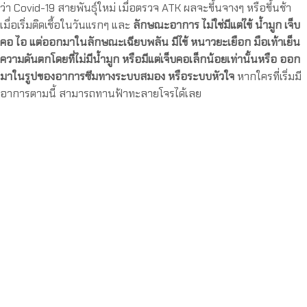
ว่า Covid-19 สายพันธุ์ใหม่ เมื่อตรวจ ATK ผลจะขึ้นจางๆ หรือขึ้นช้า
เมื่อเริ่มติดเชื้อในวันแรกๆ และ
ลักษณะอาการ ไม่ใช่มีแต่ไข้ น้ำมูก เจ็บ
คอ ไอ แต่ออกมาในลักษณะเฉียบพลัน มีไข้ หนาวยะเยือก มือเท้าเย็น
ความดันตกโดยที่ไม่มีน้ำมูก หรือมีแต่เจ็บคอเล็กน้อยเท่านั้นหรือ ออก
มาในรูปของอาการซึมทางระบบสมอง หรือระบบหัวใจ
หากใครที่เริ่มมี
อาการตามนี้ สามารถทานฟ้าทะลายโจรได้เลย