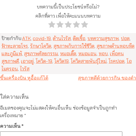
บทความนี้เป็นประโยชน์หรือไม่?
คลิกที่ดาว เพื่อให้คะแนนบทความ
ป้ายกำกับ:
ATK
,
covid-19
,
ต้านไวรัส
,
ติดเชื้อ
,
บทความสุขภาพ
,
ปอด
,
ฟ้าทะลายโจร
,
รักษาโควิด
,
สุขภาพกับการใช้ชีวิต
,
สุขภาพด้านหอบหืด
และภูมิแพ้
,
สุขภาพศัลยกรรม
,
หมอเติ๊ด
,
หมอแอน
,
หอบ
,
เพื่อคน
สุขภาพดี
,
เอาอยู่
,
โควิด-19
,
โควิด19
,
โควิดสายพันธุ์ใหม่
,
โรคปอด
,
โอ
ไมครอน
,
ไวรัส
แนะแนว
ขึ้นเครื่องบิน หูอื้อแก้ได้
สุขภาพดีด้วยการกิน ของดำ
เรื่อง
ใส่ความเห็น
อีเมลของคุณจะไม่แสดงให้คนอื่นเห็น
ช่องข้อมูลจำเป็นถูกทำ
เครื่องหมาย
*
ความเห็น
*