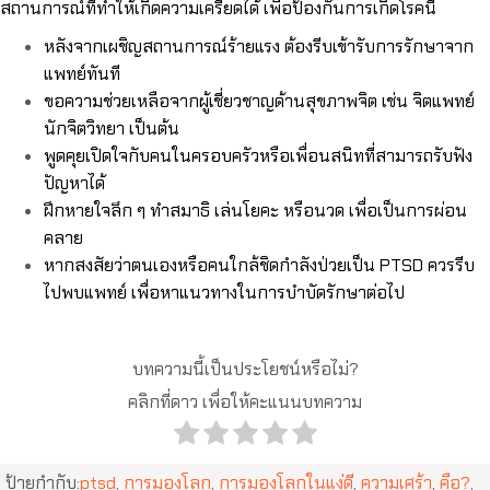
สถานการณ์ที่ทำให้เกิดความเครียดได้ เพื่อป้องกันการเกิดโรคนี้
หลังจากเผชิญสถานการณ์ร้ายแรง ต้องรีบเข้ารับการรักษาจาก
แพทย์ทันที
ขอความช่วยเหลือจากผู้เชี่ยวชาญด้านสุขภาพจิต เช่น จิตแพทย์
นักจิตวิทยา เป็นต้น
พูดคุยเปิดใจกับคนในครอบครัวหรือเพื่อนสนิทที่สามารถรับฟัง
ปัญหาได้
ฝึกหายใจลึก ๆ ทำสมาธิ เล่นโยคะ หรือนวด เพื่อเป็นการผ่อน
คลาย
หากสงสัยว่าตนเองหรือคนใกล้ชิดกำลังป่วยเป็น PTSD ควรรีบ
ไปพบแพทย์ เพื่อหาแนวทางในการบำบัดรักษาต่อไป
บทความนี้เป็นประโยชน์หรือไม่?
คลิกที่ดาว เพื่อให้คะแนนบทความ
ป้ายกำกับ:
ptsd
,
การมองโลก
,
การมองโลกในแง่ดี
,
ความเศร้า
,
คือ?
,