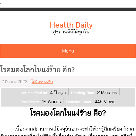
ำ
Skip
to
Health Daily
content
สุขภาพดีมีได้ทุกวัน
Menu
โรคมองโลกในแง่ร้าย คือ?
2 มีนาคม 2022
ไม่มีความเห็น
4 ปี ago
2
Minutes
Last modified on:
Reading Time:
16
Words
446
Views
Post Words:
PostView Count:
โรคมองโลกในแง่ร้าย คือ?
เนื่องจากสถานการณ์ปัจจุบันอาจจะทำให้เรารู้สึกเครียด กังวล