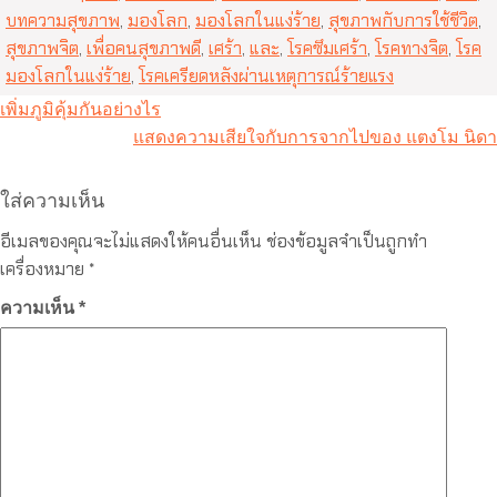
บทความสุขภาพ
,
มองโลก
,
มองโลกในแง่ร้าย
,
สุขภาพกับการใช้ชีวิต
,
สุขภาพจิต
,
เพื่อคนสุขภาพดี
,
เศร้า
,
และ
,
โรคซึมเศร้า
,
โรคทางจิต
,
โรค
มองโลกในแง่ร้าย
,
โรคเครียดหลังผ่านเหตุการณ์ร้ายแรง
แนะแนว
เพิ่มภูมิคุ้มกันอย่างไร
เรื่อง
แสดงความเสียใจกับการจากไปของ แตงโม นิดา
ใส่ความเห็น
อีเมลของคุณจะไม่แสดงให้คนอื่นเห็น
ช่องข้อมูลจำเป็นถูกทำ
เครื่องหมาย
*
ความเห็น
*