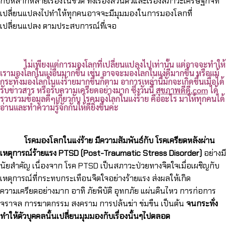
กับหลากหลายเรื่องในชีวิต ทั้งเรื่องส่วนตัวและเรื่องสภาวะเศรษฐกิจที่
เปลี่ยนแปลงไปทำให้ทุกคนอาจจะมีมุมมองในการมองโลกที่
เปลี่ยนแปลง ตามประสบการณ์ที่เจอ
ไม่เพียงแต่การมองโลกที่เปลี่ยนแปลงไปเท่านั้น แต่อาจจะทำให้
เรามองโลกในแง่อื่นมากขึ้น เช่น อาจจะมองโลกในแง่ดีมากขึ้น หรือแม้
กระทั่งมองโลกในแง่ร้ายมากขึ้นก็ตาม อาการเหล่านี้มักจะเกิดขึ้นเมื่อได้
รับข่าวสาร หรือรับความเครียดอย่างมาก ซึ่งวันนี้
สุขภาพดีดี.com
ได้
รวบรวมข้อมูลดีๆเกี่ยวกับ โรคมองโลกในแง่ร้าย คืออะไร มาให้ทุกคนได้
อ่านและทำความรู้จักกันให้ดียิ่งขึ้นค่ะ
โรคมองโลกในแง่ร้าย มีความสัมพันธ์กับ โรคเครียดหลังผ่าน
เหตุการณ์ร้ายแรง PTSD (Post-Traumatic Stress Disorder)
อย่างมี
นัยสำคัญ เนื่องจาก โรค PTSD เป็นสภาวะป่วยทางจิตใจเมื่อเผชิญกับ
เหตุการณ์ที่กระทบกระเทือนจิตใจอย่างร้ายแรง ส่งผลให้เกิด
ความเครียดอย่างมาก อาทิ ภัยพิบัติ อุทกภัย แผ่นดินไหว การก่อการ
จราจล การฆาตกรรม สงคราม การปล้นฆ่า ข่มขืน เป็นต้น
จนกระทั่ง
ทำให้ตัวบุคคลนั้นเปลี่ยนมุมมองกับเรื่องนั้นๆไปตลอด