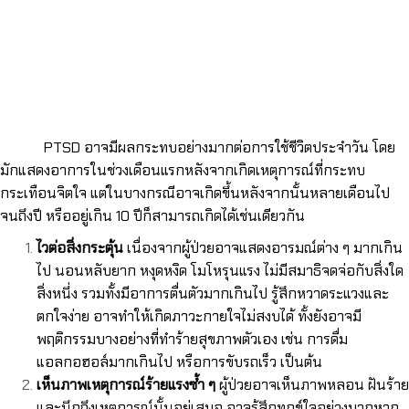
PTSD อาจมีผลกระทบอย่างมากต่อการใช้ชีวิตประจำวัน โดย
มักแสดงอาการในช่วงเดือนแรกหลังจากเกิดเหตุการณ์ที่กระทบ
กระเทือนจิตใจ แต่ในบางกรณีอาจเกิดขึ้นหลังจากนั้นหลายเดือนไป
จนถึงปี หรืออยู่เกิน 10 ปีก็สามารถเกิดได้เช่นเดียวกัน
ไวต่อสิ่งกระตุ้น
เนื่องจากผู้ป่วยอาจแสดงอารมณ์ต่าง ๆ มากเกิน
ไป นอนหลับยาก หงุดหงิด โมโหรุนแรง ไม่มีสมาธิจดจ่อกับสิ่งใด
สิ่งหนึ่ง รวมทั้งมีอาการตื่นตัวมากเกินไป รู้สึกหวาดระแวงและ
ตกใจง่าย อาจทำให้เกิดภาวะกายใจไม่สงบได้ ทั้งยังอาจมี
พฤติกรรมบางอย่างที่ทำร้ายสุขภาพตัวเอง เช่น การดื่ม
แอลกอฮอล์มากเกินไป หรือการขับรถเร็ว เป็นต้น
เห็นภาพเหตุการณ์ร้ายแรงซ้ำ ๆ
ผู้ป่วยอาจเห็นภาพหลอน ฝันร้าย
และนึกถึงเหตุการณ์นั้นอยู่เสมอ อาจรู้สึกทุกข์ใจอย่างมากหาก