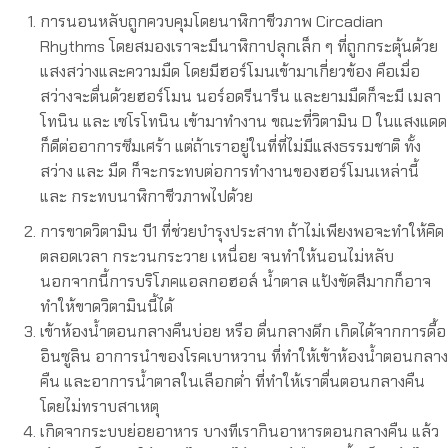
การนอนหลับถูกควบคุมโดยนาฬิกาชีวภาพ Circadian
Rhythms โดยสมองเราจะมีนาฬิกาปลุกเล็ก ๆ ที่ถูกกระตุ้นด้วย
แสงสว่างและความมืด โดยมีฮอร์โมนเข้ามาเกี่ยวข้อง คือเมื่อ
สว่างจะตื่นด้วยฮอร์โมน นอร์อดรีนารีน และยามมืดก็จะมี เมลา
โทนิน และ เซโรโทนิน เข้ามาทำงาน ขณะที่วิตามิน D ในแสงแดด
ก็ดีต่ออาการซึมเศร้า แต่ถ้าเราอยู่ในที่ที่ไม่มีแสงธรรมชาติ ทั้ง
สว่าง และ มืด ก็จะกระทบต่อการทำงานของฮอร์โมนเหล่านี้
และ กระทบนาฬิกาชีวภาพไปด้วย
การขาดวิตามิน บี1 ที่ช่วยบำรุงประสาท ถ้าไม่เพียงพอจะทำให้คิด
ตลอดเวลา กระวนกระวาย เหนื่อย จนทำให้นอนไม่หลับ
นอกจากนี้การบริโภคแอลกอฮอล์ น้ำตาล แป้งขัดสีมากก็อาจ
ทำให้ขาดวิตามินนี้ได้
เข้าห้องน้ำตอนกลางคืนบ่อย หรือ ตื่นกลางดึก เกิดได้จากการดื้อ
อินซูลิน อาการนำของโรคเบาหวาน ที่ทำให้เข้าห้องน้ำตอนกลาง
คืน และอาการน้ำตาลในเลือกต่ำ ที่ทำให้เราตื่นตอนกลางคืน
โดยไม่ทราบสาเหตุ
เกิดจากระบบย่อยอาหาร บางทีเรากินอาหารตอนกลางคืน แล้ว