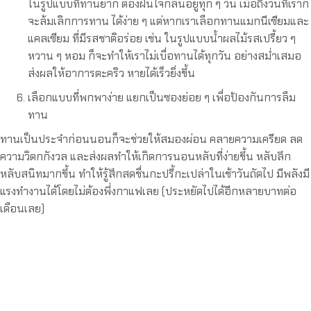
ในรูปแบบที่ทานยาก ต้องฝืนใจกลืนอยู่ทุก ๆ วัน เมื่อถึงวันที่เราก็
จะล้มเลิกการทาน ได้ง่าย ๆ แต่หากเราเลือกทานแมกนีเซียมและ
แคลเซียม ที่มีรสชาติอร่อย เช่น ในรูปแบบน้ำผลไม้รสเปรี้ยว ๆ
หวาน ๆ หอม ก็จะทำให้เราไม่เบื่อทานได้ทุกวัน อย่างสม่ำเสมอ
ส่งผลให้อาการตะคริว หายได้เร็วยิ่งขึ้น
เลือกแบบที่พกพาง่าย แยกเป็นซองย่อย ๆ เพื่อป้องกันการลืม
ทาน
ทานเป็นประจำก่อนนอนก็จะช่วยให้สมองผ่อน คลายความเครียด ลด
ความวิตกกังวล และส่งผลทำให้เกิดการนอนหลับที่ง่ายขึ้น หลับลึก
หลับสนิทมากขึ้น ทำให้รู้สึกสดชื่นกะปรี้กะเปล่าในเช้าวันถัดไป มีพลังมี
แรงทำงานได้โดยไม่ต้องพึ่งกาแฟเลย (ประหยัดไปได้อีกหลายบาทต่อ
เดือนเลย)