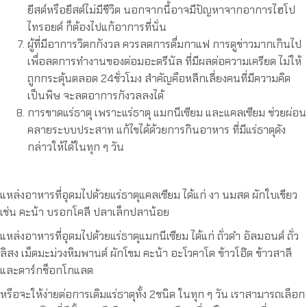
ยีสต์หรือยีสต์ไม่มีชีวิต นอกจากนี้อาจมีปัญหาจากอาการไฮโป
ไทรอยด์ ก็ต้องไปแก้อาการที่นั่น
ผู้ที่มีอาการวิตกกังวล ควรลดการดื่มกาแฟ การดูข่าวมากเกินไป
เพื่อลดการทำงานของต่อมอะดรีนัล ที่มีผลต่อความเครียด ไม่ให้
ถูกกระตุ้นตลอด 24ชั่วโมง สำคัญคือหลีกเลี่ยงคนที่มีความคิด
เป็นพิษ จะลดอาการกังวลลงได้
การขาดแร่ธาตุ เพราะแร่ธาตุ แมกนีเซียม และแคลเซียม ช่วยผ่อน
คลายระบบประสาท แก้ไขได้ด้วยการกินอาหาร ที่มีแร่ธาตุดัง
กล่าวให้ได้ในทุก ๆ วัน
แหล่งอาหารที่อุดมไปด้วยแร่ธาตุแคลเซียม ได้แก่ งา นมสด ผักใบเขียว
เช่น คะน้า บรอกโคลี ปลาเล็กปลาน้อย
แหล่งอาหารที่อุดมไปด้วยแร่ธาตุแมกนีเซียม ได้แก่ ถั่วดำ อัลมอนด์ ถั่ว
ลิสง เม็ดมะม่วงหิมพานต์ ผักโขม คะน้า อะโวคาโด ข้าวโอ๊ต ข้าวสาลี
และดาร์กช็อกโกแลต
หรือจะให้ง่ายต่อการเติมแร่ธาตุทั้ง 2ชนิด ในทุก ๆ วัน เราสามารถเลือก