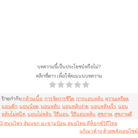
บทความนี้เป็นประโยชน์หรือไม่?
คลิกที่ดาว เพื่อให้คะแนนบทความ
ป้ายกำกับ:
กล้ามเนื้อ
,
การจัดการชีวิต
,
การนอนหลับ
,
ความเครียด
,
นอนดึก
,
นอนน้อย
,
นอนหลับ
,
นอนหลับง่าย
,
นอนหลับเร็ว
,
นอน
หลับไม่สนิท
,
นอนไม่หลับ
,
วิธีนอน
,
วิธีนอนหลับ
,
สุขภาพ
,
สุขภาพดี
แนะแนว
3 สมุนไพร ส้มแขก มะขามป้อม สมอไทย ดีท็อกซ์วิถีไทย
แก้เมาค้าง ด้วยพลังเอนไซม์
เรื่อง