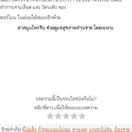
ทำการเจาะเลือด และ วัดระดับ ของ
ฮอร์โมน ในต่อมใต้สมองอีกด้วย
ยาสมุนไพรจีน ช่วยดูแลสุขภาพท่านชาย โดยเฉพาะ
บทความนี้เป็นประโยชน์หรือไม่?
คลิกที่ดาว เพื่อให้คะแนนบทความ
ป้ายกำกับ:
จู๋ไม่แข็ง
,
ถ้าคุณนอนไม่พอ
,
ทางเพศ
,
นกเขาไม่ขัน
,
น้องชาย