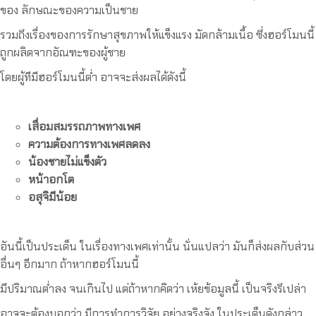
ของ ลักษณะของความเป็นชาย
รวมถึงเรื่องของการรักษาสุขภาพให้แข็งแรง มัดกล้ามเนื้อ ซึ่งฮอร์โมนนี้
ถูกผลิตจากอัณฑะของผู้ชาย
โดยผู้ทีมีฮอร์โมนนี้ต่ำ อาจจะส่งผลได้ดังนี้
เสื่อมสมรรถภาพทางเพศ
ความต้องการทางเพศลดลง
น้องชายไม่แข็งตัว
หน้าอกโต
อสุจิมีน้อย
อันนี้เป็นประเด็น ในเรื่องทางเพศเท่านั้น นั่นแปลว่า มันก็ส่งผลกับส่วน
อื่นๆ อีกมาก ถ้าหากฮอร์โมนนี้
มีปริมาณต่ำลง จนเกินไป แต่ถ้าหากคิดว่า เห้ยข้อมูลนี้ เป็นจริงรึเปล่า
อาจจะต้องบอกว่า มีการทำการวิจัย อย่างจริงจัง ในประเด็นดังกล่าว