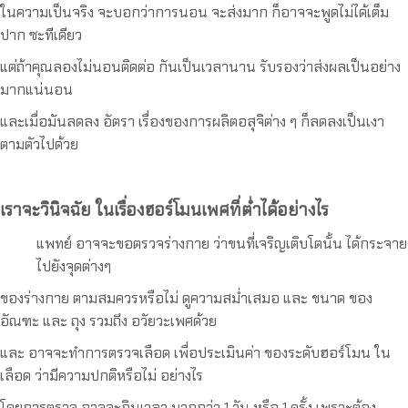
ในความเป็นจริง จะบอกว่าการนอน จะส่งมาก ก็อาจจะพูดไม่ได้เต็ม
ปาก ซะทีเดียว
แต่ถ้าคุณลองไม่นอนติดต่อ กันเป็นเวลานาน รับรองว่าส่งผลเป็นอย่าง
มากแน่นอน
และเมื่อมันลดลง อัตรา เรื่องของการผลิตอสุจิต่าง ๆ ก็ลดลงเป็นเงา
ตามตัวไปด้วย
เราจะวินิจฉัย ในเรื่องฮอร์โมนเพศที่ต่ำได้อย่างไร
แพทย์ อาจจะขอตรวจร่างกาย ว่าขนที่เจริญเติบโตนั้น ได้กระจาย
ไปยังจุดต่างๆ
ของร่างกาย ตามสมควรหรือไม่ ดูความสม่ำเสมอ และ ขนาด ของ
อัณฑะ และ ถุง รวมถึง อวัยวะเพศด้วย
และ อาจจะทำการตรวจเลือด เพื่อประเมินค่า ของระดับฮอร์โมน ใน
เลือด ว่ามีความปกติหรือไม่ อย่างไร
โดยการตรวจ อาจจะกินเวลา มากกว่า 1 วัน หรือ 1 ครั้ง เพราะต้อง