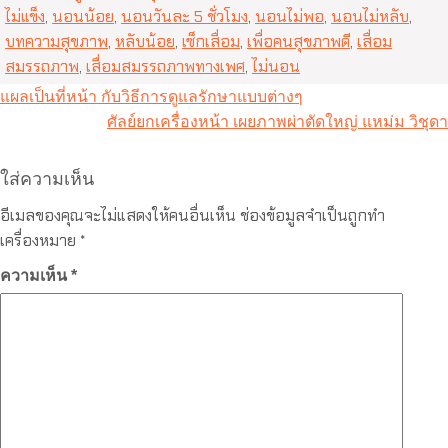
ไม่แข็ง
,
นอนน้อย
,
นอนวันละ 5 ชั่วโมง
,
นอนไม่พอ
,
นอนไม่หลับ
,
บทความสุขภาพ
,
หลับน้อย
,
เซ็กเสื่อม
,
เพื่อคนสุขภาพดี
,
เสื่อม
สมรรถภาพ
,
เสื่อมสมรรถภาพทางเพศ
,
ไม่นอน
แนะแนว
แผลเป็นที่หน้า กับวิธีการดูแลรักษาแบบต่างๆ
ศัลย์ยกเครื่องหน้า เผยภาพผ่าตัดใหญ่ แหม่ม วิชุดา
เรื่อง
ใส่ความเห็น
อีเมลของคุณจะไม่แสดงให้คนอื่นเห็น
ช่องข้อมูลจำเป็นถูกทำ
เครื่องหมาย
*
ความเห็น
*