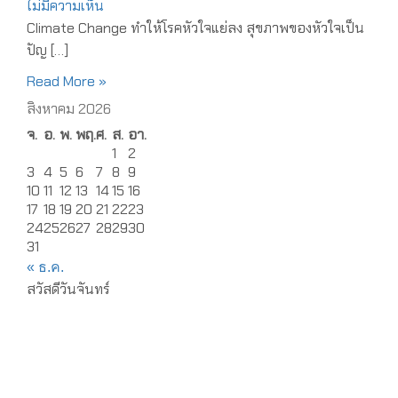
ไม่มีความเห็น
Climate Change ทำให้โรคหัวใจแย่ลง สุขภาพของหัวใจเป็น
ปัญ […]
Read More »
สิงหาคม 2026
จ.
อ.
พ.
พฤ.
ศ.
ส.
อา.
1
2
3
4
5
6
7
8
9
10
11
12
13
14
15
16
17
18
19
20
21
22
23
24
25
26
27
28
29
30
31
« ธ.ค.
สวัสดีวันจันทร์