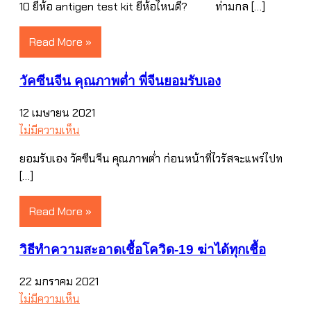
10 ยี่ห้อ antigen test kit ยี่ห้อไหนดี? ท่ามกล […]
Read More »
วัคซีนจีน คุณภาพต่ำ พี่จีนยอมรับเอง
12 เมษายน 2021
ไม่มีความเห็น
ยอมรับเอง วัคซีนจีน คุณภาพต่ำ ก่อนหน้าที่ไวรัสจะแพร่ไปท
[…]
Read More »
วิธีทำความสะอาดเชื้อโควิด-19 ฆ่าได้ทุกเชื้อ
22 มกราคม 2021
ไม่มีความเห็น