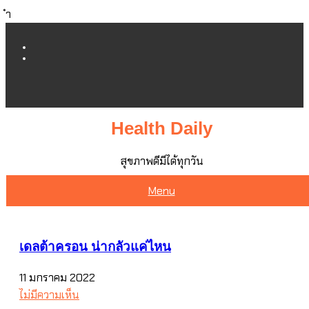
ำ
Skip
to
content
Health Daily
สุขภาพดีมีได้ทุกวัน
Menu
เดลต้าครอน น่ากลัวแค่ไหน
11 มกราคม 2022
ไม่มีความเห็น