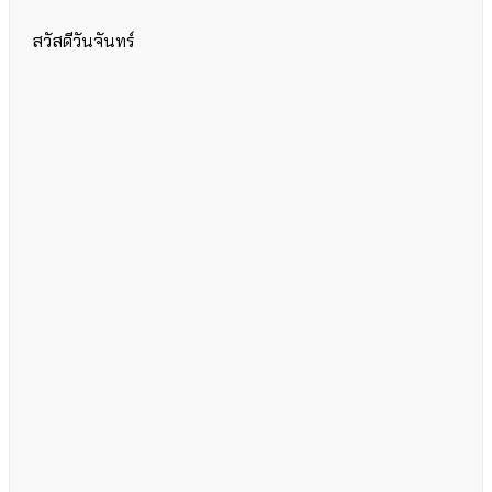
สวัสดีวันจันทร์