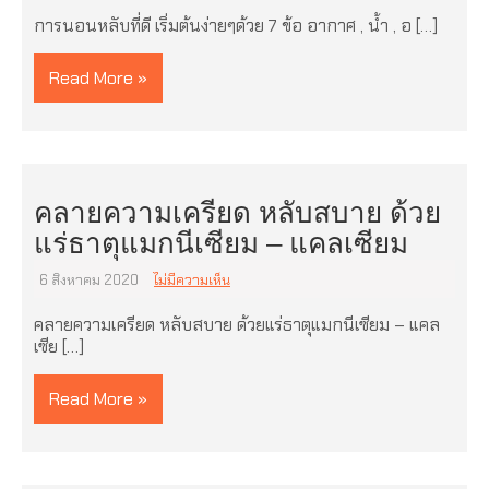
การนอนหลับที่ดี เริ่มต้นง่ายๆด้วย 7 ข้อ อากาศ , น้ำ , อ […]
Read More »
คลายความเครียด หลับสบาย ด้วย
แร่ธาตุแมกนีเซียม – แคลเซียม
6 สิงหาคม 2020
ไม่มีความเห็น
คลายความเครียด หลับสบาย ด้วยแร่ธาตุแมกนีเซียม – แคล
เซีย […]
Read More »