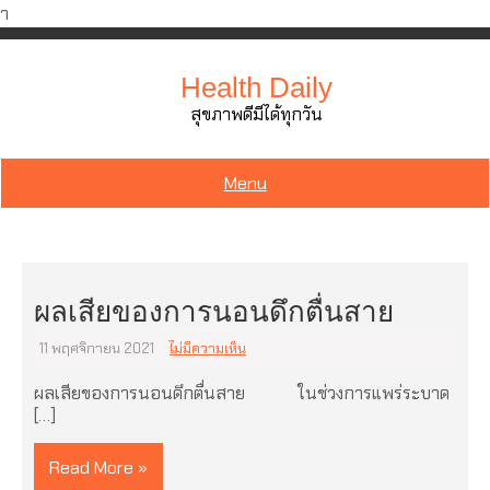
ำ
Skip
to
Health Daily
content
สุขภาพดีมีได้ทุกวัน
Menu
ผลเสียของการนอนดึกตื่นสาย
11 พฤศจิกายน 2021
ไม่มีความเห็น
ผลเสียของการนอนดึกตื่นสาย ในช่วงการแพร่ระบาด
[…]
Read More »