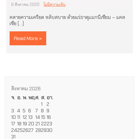
6 สิงหาคม 2020
ไม่มีความเห็น
คลายความเครียด หลับสบาย ด้วยแร่ธาตุแมกนีเซียม – แคล
เซีย […]
Read More »
สิงหาคม 2026
จ.
อ.
พ.
พฤ.
ศ.
ส.
อา.
1
2
3
4
5
6
7
8
9
10
11
12
13
14
15
16
17
18
19
20
21
22
23
24
25
26
27
28
29
30
31