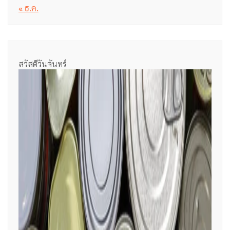
« ธ.ค.
สวัสดีวันจันทร์