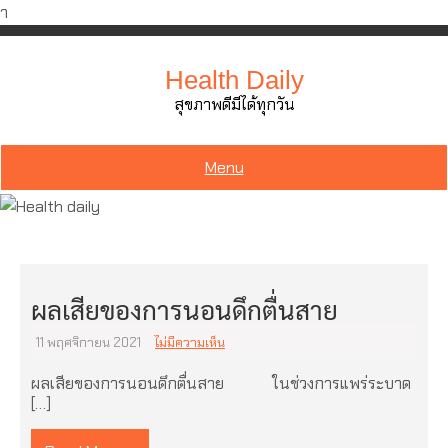
ำ
Skip
to
Health Daily
content
สุขภาพดีมีได้ทุกวัน
Menu
ผลเสียของการนอนดึกตื่นสาย
11 พฤศจิกายน 2021
ไม่มีความเห็น
ผลเสียของการนอนดึกตื่นสาย ในช่วงการแพร่ระบาด
[…]