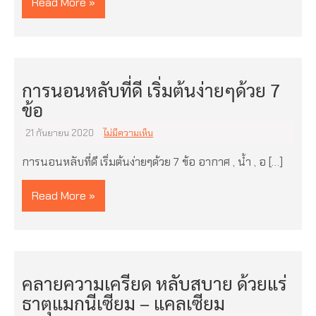
Read More »
การนอนหลับที่ดี เริ่มต้นง่ายๆด้วย 7
ข้อ
21 กันยายน 2020
ไม่มีความเห็น
การนอนหลับที่ดี เริ่มต้นง่ายๆด้วย 7 ข้อ อากาศ , น้ำ , อ […]
Read More »
คลายความเครียด หลับสบาย ด้วยแร่
ธาตุแมกนีเซียม – แคลเซียม