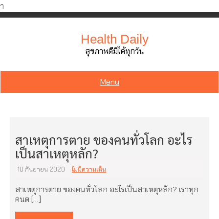
ำ
Skip
to
Health Daily
content
สุขภาพดีมีได้ทุกวัน
Menu
สาเหตุการตาย ของคนทั่วโลก อะไร
เป็นสาเหตุหลัก?
10 กันยายน 2020
ไม่มีความเห็น
สาเหตุการตาย ของคนทั่วโลก อะไรเป็นสาเหตุหลัก? เราทุก
คนต […]