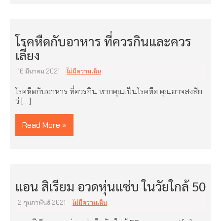
โรคหืดกับอาหาร ที่ควรกินและควร
เลี่ยง
16 มีนาคม 2021
ไม่มีความเห็น
โรคหืดกับอาหาร ที่ควรกิน หากคุณเป็นโรคหืด คุณอาจสงสัย
ว่ […]
Read More »
แอน สิเรียม อวดหุ่นแซ่บ ในวัยใกล้ 50
2 กุมภาพันธ์ 2021
ไม่มีความเห็น