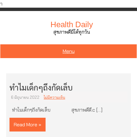
ำ
Skip
to
Health Daily
content
สุขภาพดีมีได้ทุกวัน
Menu
ทำไมเด็กๆถึงกัดเล็บ
6 มิถุนายน 2022
ไม่มีความเห็น
ทำไมเด็กๆถึงกัดเล็บ สุขภาพดีดี.c […]
Read More »