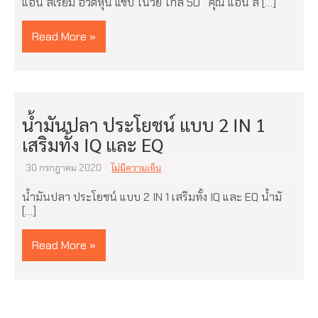
แอน สิเรียม อวดหุ่น แซ่บ ในวัย ใกล้ 50 คุณ แอน ส […]
Read More »
น้ำมันปลา ประโยชน์ แบบ 2 IN 1
เสริมทั้ง IQ และ EQ
30 กรกฎาคม 2020
ไม่มีความเห็น
น้ำมันปลา ประโยชน์ แบบ 2 IN 1 เสริมทั้ง IQ และ EQ น้ำมั
[…]
Read More »