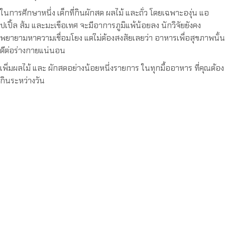
ในการศึกษาหนึ่ง เด็กที่กินผักสด ผลไม้ และถั่ว โดยเฉพาะองุ่น แอ
ปเปิ้ล ส้ม และมะเขือเทศ จะมีอาการภูมิแพ้น้อยลง นักวิจัยยังคง
พยายามหาความเชื่อมโยง แต่ไม่ต้องสงสัยเลยว่า อาหารเพื่อสุขภาพนั้น
ดีต่อร่างกายแน่นอน
เพิ่มผลไม้ และ ผักสดอย่างน้อยหนึ่งรายการ ในทุกมื้ออาหาร ที่คุณต้อง
กินระหว่างวัน