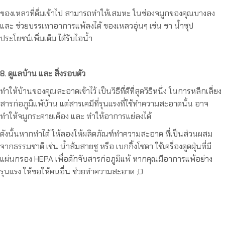
ของเหลวที่ดื่มเข้าไป สามารถทำให้เสมหะ ในช่องจมูกของคุณบางลง
และ ช่วยบรรเทาอาการแพ้ลงได้ ของเหลวอุ่นๆ เช่น ชา น้ำซุป
ประโยชน์เพิ่มเติม ได้รับไอน้ำ
8. ดูแลบ้าน และ สิ่งรอบตัว
ทำให้บ้านของคุณสะอาดเข้าไว้ เป็นวิธีที่ดีที่สุดวิธีหนึ่ง ในการหลีกเลี่ยง
สารก่อภูมิแพ้บ้าน แต่สารเคมีที่รุนแรงที่ใช้ทำความสะอาดนั้น อาจ
ทำให้จมูกระคายเคือง และ ทำให้อาการแย่ลงได้
ดังนั้นหากทำได้ ให้ลองให้ผลิตภัณฑ์ทำความสะอาด ที่เป็นส่วนผสม
จากธรรมชาติ เช่น น้ำส้มสายชู หรือ เบกกิ้งโซดา ใช้เครื่องดูดฝุ่นที่มี
แผ่นกรอง HEPA เพื่อดักจับสารก่อภูมิแพ้ หากคุณมีอาการแพ้อย่าง
รุนแรง ให้ขอให้คนอื่น ช่วยทำความสะอาด ;D