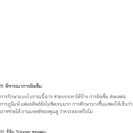
11. พิจารณาการฝังเข็ม
การรักษาแบบโบราณนี้อาจ ช่วยบรรเทาได้บ้าง การฝังเข็ม ส่งผลต่อ
การภูมิแพ้ แต่ผลลัพธ์ยังไม่ชัดเจนมาก การศึกษาบางชิ้นแสดงให้เห็นว่า
อาจช่วยได้ ถามแพทย์ของคุณดู ว่าควรลองหรือไม่
12. รู้จัก Trigger ของคุณ