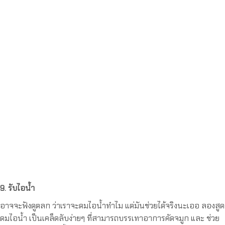
9. รับไอน้ำ
อาจจะฟังดูตลก ว่าเราจะดมไอน้ำทำไม แต่มันช่วยได้จริงนะเออ ลองสูด
ดมไอน้ำ เป็นเคล็ดลับง่ายๆ ที่สามารถบรรเทาอาการคัดจมูก และ ช่วย