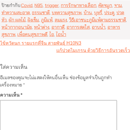
ป้ายกำกับ:
Covid
,
N95
,
trigger
,
การรักษาทางเลือก
,
คัดจมูก
,
จาม
,
ทำความสะอาด
,
ธรรมชาติ
,
บทความสุขภาพ
,
บ้าน
,
บุหรี่
,
ประตู
,
ปวด
หัว
,
ผัก ผลไม้
,
ฝังเข็ม
,
ภูมิแพ้
,
ลมแรง
,
วิธีเอาชนะภูมิแพ้ตามธรรมชาติ
,
หน้ากากอนามัย
,
หน้าต่าง
,
อากาดี
,
อาการสดใส
,
อาบน้ำ
,
อาหาร
สุขภาพ
,
เพื่อคนสุขภาพดี
,
ไอ
,
ไอน้ำ
แนะแนว
ไข้หวัดนก รายแรกที่จีน สายพันธุ์ H10N3
เรื่อง
แก้ปวดไมเกรน ด้วยวิธีการอันรวดเร็ว
ใส่ความเห็น
อีเมลของคุณจะไม่แสดงให้คนอื่นเห็น
ช่องข้อมูลจำเป็นถูกทำ
เครื่องหมาย
*
ความเห็น
*