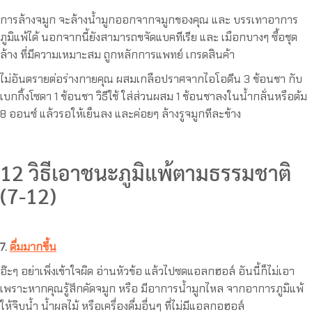
การล้างจมูก จะล้างน้ำมูกออกจากจมูกของคุณ และ บรรเทาอาการ
ภูมิแพ้ได้ นอกจากนี้ยังสามารถขจัดแบคทีเรีย และ เมือกบางๆ ซื้อชุด
ล้าง ที่มีความเหมาะสม ถูกหลักการแพทย์ เกรดสินค้า
ไม่อันตรายต่อร่างกายคุณ ผสมเกลือปราศจากไอโอดีน 3 ช้อนชา กับ
เบกกิ้งโซดา 1 ช้อนชา วิธีใช้ ใส่ส่วนผสม 1 ช้อนชาลงในน้ำกลั่นหรือต้ม
8 ออนซ์ แล้วรอให้เย็นลง และค่อยๆ ล้างรูจมูกทีละข้าง
12 วิธีเอาชนะภูมิแพ้ตามธรรมชาติ
(7-12)
7.
ดื่มมากขึ้น
อ๊ะๆ อย่าเพิ่งเข้าใจผิด อ่านหัวข้อ แล้วไปซดแอลกฮอล์ อันนี้ก็ไม่เอา
เพราะหากคุณรู้สึกคัดจมูก หรือ มีอาการน้ำมูกไหล จากอาการภูมิแพ้
ให้จิบน้ำ น้ำผลไม้ หรือเครื่องดื่มอื่นๆ ที่ไม่มีแอลกอฮอล์