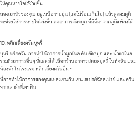
ให้คุณหายใจได้ง่ายขึ้น
ลองเอาหัวของคุณ อยู่เหนือชามอุ่น (แต่ไม่ร้อนเกินไป) แล้วสูดดมดูสิ
จะช่วยให้การหายใจโล่งขึ้น ลดอาการคัดจมูก ที่มีที่มาจากภูมิแพ้ลงได้
10. หลีกเลี่ยงควันบุหรี่
บุหรี่ หรือควัน อาจทำให้อาการน้ำมูกไหล คัน คัดจมูก และ น้ำตาไหล
รวมถึงอาการอื่นๆ ที่แย่ลงได้ เลือกร้านอาหารปลอดบุหรี่ ไนท์คลับ และ
ห้องพักในโรงแรม หลีกเลี่ยงควันอื่น ๆ
ที่อาจทำให้อาการของคุณแย่ลงเช่นกัน เช่น สเปรย์ฉีดสเปรย์ และ ควัน
จากเตาผิงที่เผาฟืน