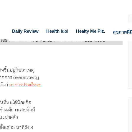
Daily Review
Health Idol
Healty Me Plz.
สุขภาพดีมี
utes
76
Words
355
Views
Post Words:
PostView Count:
อาจขึ้นอยู่กับสาเหตุ
ากการ overactivity
ด้แก่
อาการปวดศีรษะ
นที่พบได้น้อยคือ
้างเดียว และ มักมี
ขณะปวดหัว
งแต่ 15 นาทีถึง 3