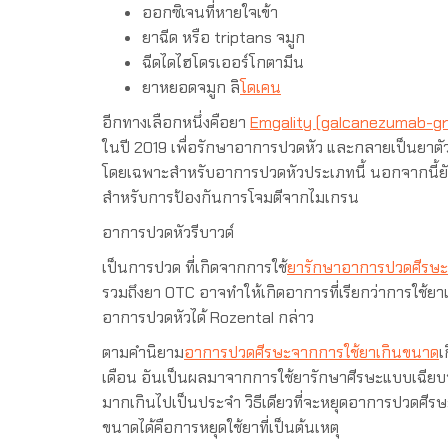
ออกซิเจนที่หายใจเข้า
ยาฉีด หรือ triptans จมูก
ฉีดไดไฮโดรเออร์โกตามีน
ยาหยอดจมูก ลิ
โดเคน
อีกทางเลือกหนึ่งคือยา
Emgality (galcanezumab-g
ในปี 2019 เพื่อรักษาอาการปวดหัว และกลายเป็นยาตัวเด
โดยเฉพาะสำหรับอาการปวดหัวประเภทนี้ นอกจากนี้ยังไ
สำหรับการป้องกันการโจมตีจากไมเกรน
อาการปวดหัวรีบาวด์
เป็นการปวด ที่เกิดจากการใช้
ยารักษาอาการปวดศีรษะ
รวมถึงยา OTC อาจทำให้เกิดอาการที่เรียกว่าการใช้ยา
อาการปวดหัวได้ Rozental กล่าว
ตามคำนิยาม
อาการปวดศีรษะจากการใช้ยาเกินขนาด
เ
เดือน อันเป็นผลมาจากการใช้ยารักษาศีรษะแบบเฉีย
มากเกินไปเป็นประจำ วิธีเดียวที่จะหยุดอาการปวดศีร
ขนาดได้คือการหยุดใช้ยาที่เป็นต้นเหตุ