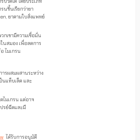
ารปวดได้ โดยประเภท
รนขึ้นเรียกว่ายา
fen, ยาตามใบสั่งแพทย์
วกเขามีความเชื่อมั่น
บในสมอง เพื่อลดการ
ือ ไมเกรน
การผสมผสานระหว่าง
เป็นแท็บเล็ต และ
วดไมเกรน แต่อาจ
ปรย์ฉีดและมี
ow
ได้รับการอนุมัติ