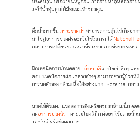
ประคบอุ่น หรือผ้าขนหนูร้อน การอาบน้ำอุ่นหรืออาบน้
แค่ใช้น้ำอุ่นลูบไล้มือและเท้าของคุณ
ดื่มน้ำมากขึ้น
ภาวะขาดน้ำ
สามารถกระตุ้นให้เกิดอาก
นำไปสู่อาการปวดศีรษะที่ไม่ใช่ไมเกรนได้
National H
กล่าว การเปลี่ยนของเหลวที่ร่างกายอาจช่วยบรรเทาอ
ฝึกเทคนิคการผ่อนคลาย.
นั่งสมาธิ
หายใจเข้าลึกๆ แ
สงบ “เทคนิคการผ่อนคลายต่างๆ สามารถช่วยผู้ป่วยที
การหดตัวของกล้ามเนื้อได้อย่างมาก” Rozental กล่าว
นวดให้ตัวเอง.
นวดลดการตึงเครียดของกล้ามเนื้อ ease
ลด
อาการปวดหัว
, ตามเมโยคลินิก
ค่อยๆ ใช้ปลายนิ้ว
และไหล่ หรือยืดคอเบาๆ