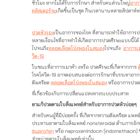
ชั่วโมง หากไม่ได้รับการรักษา สำหรับคนส่วนใหญ่
อาก
คลัสเตอร์จะ
เกิดขึ้นเป็นชุด กินเวลานานหลายสัปดาห์
ปวดหัวรอง
เป็นอาการของโรค ที่สามารถทำให้อาการป
หลายเงื่อนไขที่อาจทำให้เกิดอาการปวดศีรษะแบบนี้ได้ ต
ไปจนถึง
หลอดเลือดโป่งพองในสมอง
ไปจนถึง
อาการเม
วิด-19
ในขณะที่อาการเมาค้า งหรือ ปวดศีรษะที่เกิดจากการ
ต
โรคโควิด-19 อาจตอบสนองต่อการรักษาที่บรรเทาอา
ตึงเครียด
หลอดเลือดโป่งพองในสมอง
หรืออาการปวดศี
ที่เกี่ยวข้องกับการเปลี่ยนแปลงทางระบบประสาท
ยาแก้ปวดตามใบสั่งแพทย์สำหรับอาการปวดหัวบ่อยๆ
สำหรับคนผู้ที่มีบ่อยครั้ง ที่เกิดจากความตึงเครียด แพท
ประทานยาตามใบสั่งแพทย์ nonsteroidal ต้านการอัก
ibuprofen
หรือ naproxenIndocin (indomethacin) ซึ
จำหน่ายตามใบสั่งแพทย์เท่านั้น