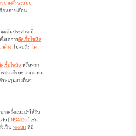
ารปวดศีรษะแบบ
หรือหลายเดือน
วดเส้นประสาท มี
ั้งแต่การ
ติดเชื้อไซนัส
าค้าง
ไปจนถึง
โค
ิดเชื้อไซนัส
หรือจาก
การปวดศีรษะ จากความ
รษะรุนแรงอื่นๆ
ย์บางครั้งแนะนำให้รับ
เสบ (
NSAIDs
) เช่น
่งเป็น
NSAID
ที่มี