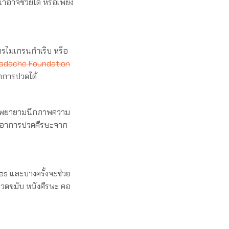
ำอาจช่วยได้ หรือเพียง
ารไมเกรนกำเริบ หรือ
eadache Foundation
าการปวดได้
ละพยายามนึกภาพความ
่มีอาการปวดศีรษะจาก
s และบางครั้งจะช่วย
นวดขมับ หนังศีรษะ คอ