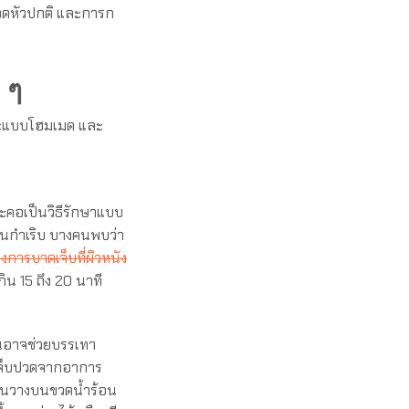
ปวดหัวปกติ และการก
น ๆ
ษะแบบโฮมเมด และ
ะคอเป็นวิธีรักษาแบบ
รนกำเริบ บางคนพบว่า
่ยงการบาดเจ็บที่ผิวหนัง
กิน 15 ถึง 20 นาที
อาจช่วยบรรเทา
เจ็บปวดจากอาการ
อนวางบนขวดน้ำร้อน