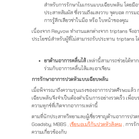
สำหรับการรักษาไมเกรนแบบเฉียบพลัน โดยมี
ประสาทสัมผัส ซึ่งรวมถึงแสงวาบ จุดบอด การมองเ
การรู้สึกเสียวซ่าในมือ หรือ ใบหน้าของคุณ
เนื่องจาก Reyvow ทำงานแตกต่างจาก triptans จึงอาจ
ประโยชน์สำหรับผู้ที่ไม่สามารถรับประทาน triptans ได
ยาต้านอาการคลื่นไส้
เหล่านี้สามารถช่วยได้หา
ร่วมกับอาการคลื่นไส้และอาเจียน
การรักษาอาการปวดหัวแบบเฉียบพลัน
เมื่อพิจารณาถึงความรุนแรงของอาการปวดศีรษะแล้ว
เฉียบพลันจึงจำเป็นต้องดำเนินการอย่างรวดเร็ว เพื
ความทุกข์ที่เกิดจากอาการเหล่านี้
ตามที่นักประสาทวิทยาและผู้เชี่ยวชาญด้านอาการปวดหั
Goadsby, MBBS ,
เขียนอเมริกันปวดหัวสังคม
, การรัก
ความเกี่ยวข้องกับ