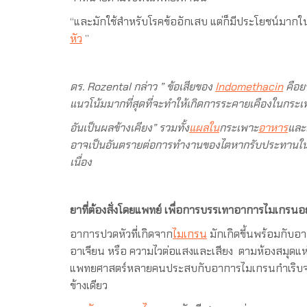
“และมักใช้สำหรับโรคข้ออักเสบ แต่ก็มีประโยชน์มาก
หัว
”
ดร. Rozental กล่าว ” ข้อเสียของ
Indomethacin
คือยา
แนวโน้มมากที่สุดที่จะทำให้เกิดการระคายเคืองในกระ
อันเป็นผลข้างเคียง” รวมทั้ง
แผลใน
กระเพาะ
อาหาร
และ
อาจเป็นอันตรายต่อการทำงานของไตหากรับประทานในปร
เนื่อง
ยาที่ต้องสั่งโดยแพทย์ เพื่อการบรรเทาอาการไมเกรนอย
อาการปวดหัวที่เกิดจาก
ไมเกรน
มักเกิดขึ้นพร้อมกับอาก
อาเจียน หรือ ความไวต่อแสงและเสียง ตามห้องสมุดแห
แพทยศาสตร์หลายคนประสบกับอาการไมเกรนกำเริบ
ข้างเดียว