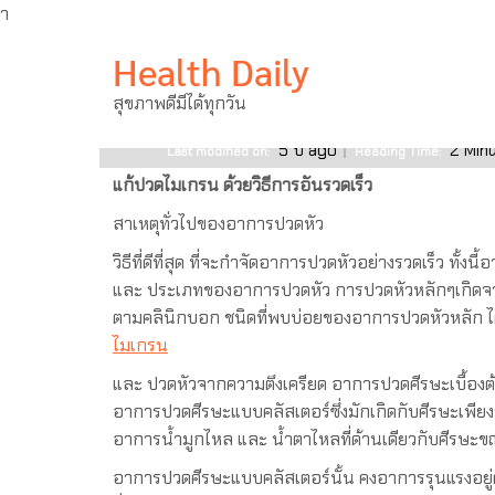
ำ
Skip
แก้ปวดไมเกรน ด้วยวิธีการอันรวดเร็ว
Health Daily
to
content
สุขภาพดีมีได้ทุกวัน
15 มิถุนายน 2021
ไม่มีความเห็น
5 ปี ago
2
Min
Last modified on:
Reading Time:
แก้ปวดไมเกรน ด้วยวิธีการอันรวดเร็ว
สาเหตุทั่วไปของอาการปวดหัว
วิธีที่ดีที่สุด ที่จะกำจัดอาการปวดหัวอย่างรวดเร็ว ทั้งนี้
และ ประเภทของอาการปวดหัว การปวดหัวหลักๆเกิดจ
ตามคลินิกบอก ชนิดที่พบบ่อยของอาการปวดหัวหลัก ไ
ไมเกรน
และ ปวดหัวจากความตึงเครียด อาการปวดศีรษะเบื้องต้
อาการปวดศีรษะแบบคลัสเตอร์ซึ่งมักเกิดกับศีรษะเพียงข
อาการน้ำมูกไหล และ น้ำตาไหลที่ด้านเดียวกับศีรษะ
อาการปวดศีรษะแบบคลัสเตอร์นั้น คงอาการรุนแรงอยู่ตั้