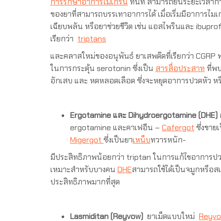
การรักษาอาการไมเกรน
ทันที สามารถย่นระยะเวลาก
ของยาที่สามารถบรรเทาอาการได้ เมื่อเริ่มมีอาการไมเก
เฉียบพลัน หรือยาช่วยชีวิต เช่น แอสไพรินและ ibupro
เรียกว่า
triptans
และคลาสใหม่ของอนุพันธ์ ยาเสพติดที่เรียกว่า CGRP พ
ในการกระตุ้น serotonin ซึ่งเป็น
สารสื่อประสาท
ที่พ
อักเสบ และ หดหลอดเลือด ซึ่งจะหยุดอาการปวดหัว หร
Ergotamine และ Dihydroergotamine (DHE)
ergotamine และคาเฟอีน –
Cafergot
ซึ่งขาย
Migergot
ซึ่งเป็นยา
เหน็บ
ทวารหนัก-
มีประสิทธิภาพน้อยกว่า triptan ในการแก้ไขอาการป
เหมาะสำหรับบางคน
DHE
สามารถใช้ได้เป็นจมูกหรือสเ
ประสิทธิภาพมากที่สุด
Lasmiditan (Reyvow)
ยาเม็ดแบบใหม่
Reyv