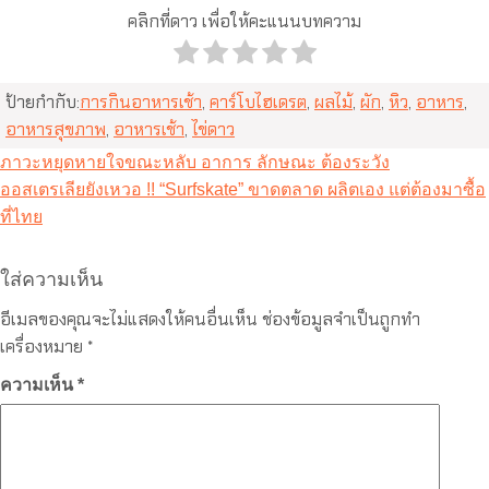
คลิกที่ดาว เพื่อให้คะแนนบทความ
ป้ายกำกับ:
การกินอาหารเช้า
,
คาร์โบไฮเดรต
,
ผลไม้
,
ผัก
,
หิว
,
อาหาร
,
อาหารสุขภาพ
,
อาหารเช้า
,
ไข่ดาว
แนะแนว
ภาวะหยุดหายใจขณะหลับ อาการ ลักษณะ ต้องระวัง
เรื่อง
ออสเตรเลียยังเหวอ !! “Surfskate” ขาดตลาด ผลิตเอง แต่ต้องมาซื้อ
ที่ไทย
ใส่ความเห็น
อีเมลของคุณจะไม่แสดงให้คนอื่นเห็น
ช่องข้อมูลจำเป็นถูกทำ
เครื่องหมาย
*
ความเห็น
*