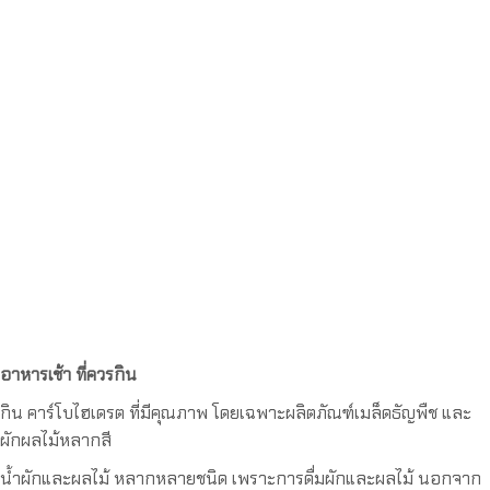
อาหารเช้า ที่ควรกิน
กิน คาร์โบไฮเดรต ที่มีคุณภาพ โดยเฉพาะผลิตภัณฑ์เมล็ดธัญพืช และ
ผักผลไม้หลากสี
น้ำผักและผลไม้ หลากหลายชนิด เพราะการดื่มผักและผลไม้ นอกจาก