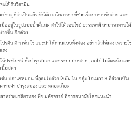
จะได้ รับวิตามิน
แร่ธาตุ ที่จำเป็นแล้ว ยังได้กากใยอาหารที่ช่วยเรื่อง ระบบขับถ่าย และ
เมื่ออยู่ในรูปแบบน้ำคั้นสด ทำให้ได้ เอนไซม์ ธรรมชาติ สามารถทานได้
ง่ายขึ้น อีกด้วย
โปรตีน ดี ๆ เช่น ไข่ แนะนำให้ทานแบบทั้งฟอง อย่ากลัวไข่แดง เพราะไข่
แดง
ให้ประโยชน์ ทั้งบำรุงสมอง และ ระบบประสาท , อกไก่ ไม่ติดหนัง และ
เนื้อปลา
เช่น ปลาแซลมอน ที่อุดมไปด้วย ไขมัน ใน กลุ่ม โอเมกา 3 ที่ช่วยเสริม
ความจำ บำรุงสมอง และ หลอดเลือด
สาหร่ายเกลียวทอง พืช มหัศจรรย์ ที่การอนามัยโลกแนะนำ