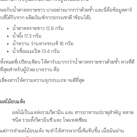
พอกับน้ำตาลทรายขาว บางอย่างมากกว่าด้วยซ้ำ และนี่คือข้อมูลคาร์
บที่ได้รับจาก ผลิตภัณฑ์จากธรรมชาติ 1ช้อนโต๊ะ
น้ำตาลทรายขาว 12.6 กรัม
น้ำผึ้ง 17.3 กรัม
น้ำหวาน ว่านหางจระเข้ 16 กรัม
น้ำเชื่อมเมเปิล 13.4 กรัม
ทั้งหมดที่เปรียบเทียบ ให้คาร์บมากกว่าน้ำตาลทรายขาวด้วยซ้ำ ทางที่ดี
ที่สุดสำหรับผู้ป่วยเบาหวาน คือ
เลี่ยงสารให้ความหวานทุกประเภท จะดีที่สุด
ผลไม้อบแห้ง
ผลไม้เป็นแหล่งรวมวิตามิน และ สารอาหารแร่ธาตุสำคัญ หลาย
ชนิด รวมทั้งวิตามินซี และ โพแทสเซียม
แต่การทำผลไม้อบแห้ง จะทำให้สารพวกนี้เข้มข้นขึ้น เมื่อมันผ่าน