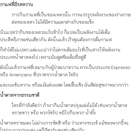
กาแฟที่มีรสหวาน
การกินกาแฟที่เป็นของเหลวนั้น การแปรรูปพลังงานของร่างกาย
ต่อของเหลว ไม่ได้มีความแตกต่างกับของแข็ง
นั่นแปลว่ากินของเหลวอะไรเข้าไป ก็แปลเป็นพลังงานได้เต็ม
ประสิทธิภาพเช่นเดียวกัน ดังนั้นแล้ว ถ้าคุณต้องการดื่มกาแฟ
ก็ทำได้ไม่แปลก แต่แนะนำว่าไม่ควรเติมอะไรที่เป็นสารให้พลังงาน
ประเภทน้ำตาลลงไป เพราะมันดูดซึมเต็มที่อยู่ดี
ดังนั้นแล้วกาแฟที่เหมาะกับผู้ป่วยเบาหวาน ควรเป็นประเภท Espresso
หรือ Americano ที่ปราศจากน้ำตาล ไซรัป
และนมข้นหวาน หรือแม้แต่นมสด โดยสิ้นเชิง มันดีต่อสุขภาพมากกว่า
น้ำตาลจากธรรมชาติ
ใครที่กำลังคิดว่า ถ้าเรากินน้ำตาลปรุงแต่งไม่ได้ เช่นพวกน้ำตาล
ทรายขาว หรือ พวกไซรัป หนีไปกินพวก น้ำผึ้ง
น้ำตาลทรายแดง ไม่ผ่านการขัดสี หรือ ว่านหางจระเข้ แม้ของพวกนี้จะ
ไม่ผ่านการปรุงแต่ง แต่ก็มีคาร์บสูงเช่นเดียวกัน