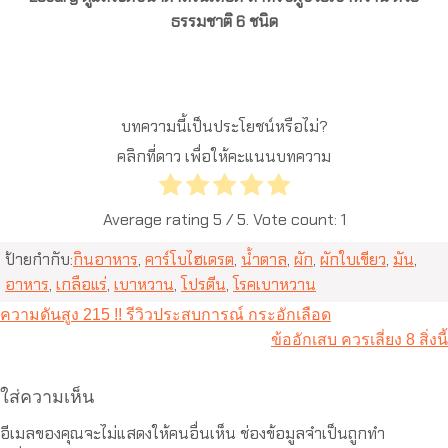
ธรรมชาติ 6 ชนิด
บทความนี้เป็นประโยชน์หรือไม่?
คลิกที่ดาว เพื่อให้คะแนนบทความ
Average rating
5
/ 5. Vote count:
1
ป้ายกำกับ:
กินอาหาร
,
คาร์โบไฮเดรต
,
น้ำตาล
,
ผัก
,
ผักใบเขียว
,
มัน
,
อาหาร
,
เกลือแร่
,
เบาหวาน
,
โปรตีน
,
โรคเบาหวาน
แนะแนว
ความดันสูง 215 !! รีวิวประสบการณ์ กระอักเลือด
เรื่อง
ข้ออักเสบ ควรเลี่ยง 8 สิ่งนี้
ใส่ความเห็น
อีเมลของคุณจะไม่แสดงให้คนอื่นเห็น
ช่องข้อมูลจำเป็นถูกทำ