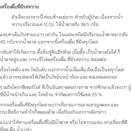
เครื่องดื่มที่มีรสหวาน
ตัวเลือกอาหารนี้ ค่อนข้างแย่มาก สำหรับผู้ป่วย เนื่องจากน้ำ
หวานปริมาณแค่ 12 Oz. ให้น้ำตาลถึง 38.5 กรัม
และชาเย็นกับชามะนาว เท่ากัน ในแต่ละชนิดมีปริมาณน้ำตาลมากถึง
45 กรัมจากน้ำตาล นอกจากนี้เครื่องดื่ม ที่มีฟรุกโตส
กลับทำให้เกิดภาวะ ดื้ออินซูลินอีกด้วย เมื่อดื้อ เก็บน้ำตาลไม่ได้ ก็
น้ำตาลสูง และ การบริโภคเครื่องดื่ม ที่มีรสหวาน ส่งผลต่อ
เรื่องโรคตับ และ ไขมันตับ นอกจากนั้นเพิ่มเติม คือเมื่อเป็นฟรุกโตส
แล้ว อาจจะส่งผลให้เกิดเป็นไขมันหน้าท้อง และ คอเลสเตอรอล
รวมถึงไตรกลีเซอร์ไรด์ ที่เป็นอันตรายต่อร่างกาย จากศึกษาแล้วพบว่า ผู้
ที่มีน้ำหนักเกิน และ โรคอ้วน จำกัดแค่การใช้แคล 25 %
จากเครื่องดื่มที่มีฟรุกโตส พบว่าปริมาณการเผาผลาญลดลง และ
ประสิทธิภาพหัวใจก็ลดลงด้วย เพื่อป้องกันอาการดังกล่าว
แนะนำให้ทานเครื่องดื่มที่ไม่มีน้ำตาล หรือ ไม่หวานแทน ทางเลือกที่ดี
ที่สุด คือ น้ำเปล่า