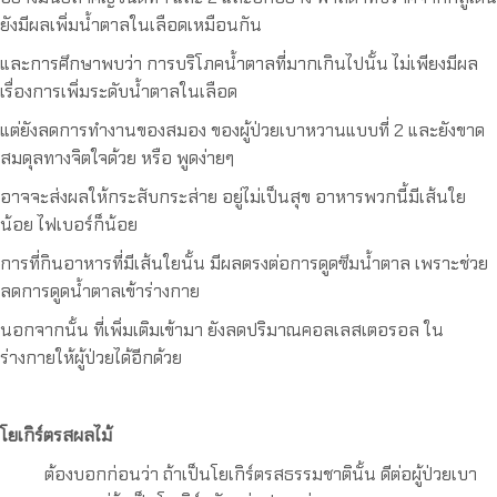
ยังมีผลเพิ่มน้ำตาลในเลือดเหมือนกัน
และการศึกษาพบว่า การบริโภคน้ำตาลที่มากเกินไปนั้น ไม่เพียงมีผล
เรื่องการเพิ่มระดับน้ำตาลในเลือด
แต่ยังลดการทำงานของสมอง ของผู้ป่วยเบาหวานแบบที่ 2 และยังขาด
สมดุลทางจิตใจด้วย หรือ พูดง่ายๆ
อาจจะส่งผลให้กระสับกระส่าย อยู่ไม่เป็นสุข อาหารพวกนี้มีเส้นใย
น้อย ไฟเบอร์ก็น้อย
การที่กินอาหารที่มีเส้นใยนั้น มีผลตรงต่อการดูดซึมน้ำตาล เพราะช่วย
ลดการดูดน้ำตาลเข้าร่างกาย
นอกจากนั้น ที่เพิ่มเติมเข้ามา ยังลดปริมาณคอลเลสเตอรอล ใน
ร่างกายให้ผู้ป่วยได้อีกด้วย
โยเกิร์ตรสผลไม้
ต้องบอกก่อนว่า ถ้าเป็นโยเกิร์ตรสธรรมชาตินั้น ดีต่อผู้ป่วยเบา