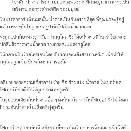
โปรตีน น้ำตาล ไขมัน เป็นแหล่งพลังงานที่สำคัญมาก เพราะเป็น
พลังงาน ต่อการดำรงชีวิต ของมนุษย์
ในบรรดาคาร์บทั้งหมดนั้น น้ำตาลเป็นอันตรายที่สุด ที่คุณน่าจะรู้อยู่
แล้ว เพราะมันไม่ถูกแปลรูป เข้าไปเป็นน้ำตาลเลย
จะถูกแปลก็อาจจะถูกเรียกว่ากลูโคส ซึ่งก็คือน้ำตาลที่กินเข้าไปแหละ
ปกติแล้วการทานน้ำตาล ร่างกายจะแปลงกลูโคส
ให้กลายเป็นไกลโครเจน โดยตับอ่อนจะหลังสารบางชนิด เพื่อทำให้
กลูโคสถูกเก็บเป็นพลังงานสำรองได้
อธิบายขยายความเกี่ยวคาร์บง่าย คือ ข้าว แป้ง น้ำตาล ไฟเบอร์ แต่
ไฟเบอร์มีข้อดี คือไม่ถูกย่อยและดูดซึม
ในรูปแบบเดียวกับน้ำตาลอื่น ๆ ดังนั้นแล้ว การกินไฟเบอร์ จึงไม่ส่งผล
ถึง ระดับน้ำตาลในเลือดที่พุ่งสูงขึ้น
ไฟเบอร์จะถูกลบทันที หลังจากที่ทานร่วมในอาหารทั้งหมด หรือ ให้คิด