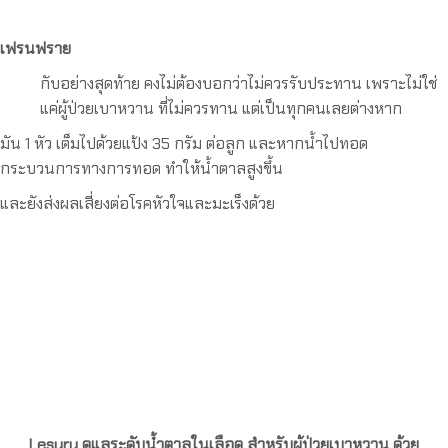
เฟรนฟราย
กับอย่างสุดท้าย คงไม่ต้องบอกว่าไม่ควรรับประทาน เพราะไม่ใช่
แค่ผู้ป่วยเบาหวาน ที่ไม่ควรทาน แต่เป็นทุกคนเลยต่างหาก
มัน 1 หัว เต็มไปด้วยแป้ง 35 กรัม ต่อลูก และหากน้ำไปทอด
กระบวนการทางการทอด ทำให้น้ำตาลสูงขึ้น
และยังส่งผลเสี่ยงต่อโรคหัวใจและมะเร็งด้วย
Lesury ดูแลระดับน้ำตาลในเลือด สำหรับผู้ป่วยเบาหวาน ด้วย