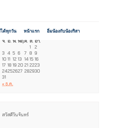
ได้ทุกวัน
หน้าแรก
อิ่มน้องกับน้องริสา
สิงหาคม 2026
จ.
อ.
พ.
พฤ.
ศ.
ส.
อา.
1
2
3
4
5
6
7
8
9
10
11
12
13
14
15
16
17
18
19
20
21
22
23
24
25
26
27
28
29
30
31
« ธ.ค.
สวัสดีวันจันทร์