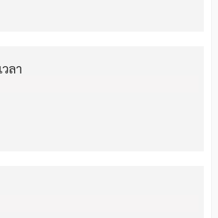
ดเวลา