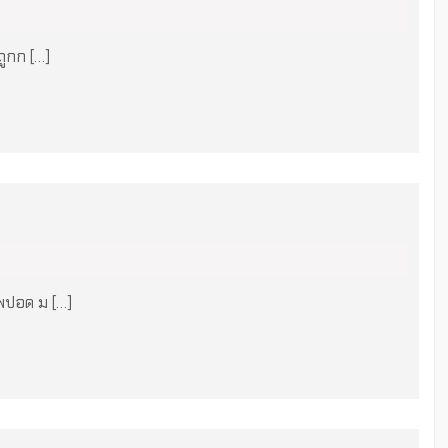
ูกก […]
าพปอด ม […]