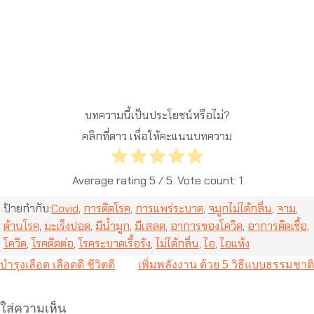
บทความนี้เป็นประโยชน์หรือไม่?
คลิกที่ดาว เพื่อให้คะแนนบทความ
Average rating
5
/ 5. Vote count:
1
ป้ายกำกับ:
Covid
,
การติดโรค
,
การแพร่ระบาด
,
จมูกไม่ได้กลิ่น
,
จาม
,
ต้านโรค
,
มะเร็งปอด
,
มีน้ำมูก
,
มีเสลด
,
อาการของโควิด
,
อาการติดเชื้อ
,
โควิด
,
โรคติดต่อ
,
โรคระบาดเรื้อรัง
,
ไม่ได้กลิ่น
,
ไอ
,
ไอแห้ง
แนะแนว
บำรุงเลือด เลือดดี ชีวิตดี
เพิ่มพลังงาน ด้วย 5 วิธีแบบธรรมชาติ
เรื่อง
ใส่ความเห็น