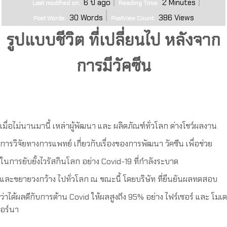
6 ปี ago
2
Minutes
Last modified on:
Reading Time:
30
Words
386
Views
Post Words:
PostView Count:
รูปแบบชีวิต ที่เปลี่ยนไป หลังจาก
การมีวัคซีน
เมื่อไม่นานมานี้ เหล่าผู้พัฒนา และ ผลิตภัณฑ์ทั่วโลก ต่างโชว์ผลงาน
การวิจัยทางการแพทย์ เกี่ยวกับเรื่องของการพัฒนา วัคซีน เพื่อช่วย
ในการยับยั้งไวรัสกินโลก อย่าง Covid-19 ที่กำลังระบาด
และขยายวงกว้าง ไปทั่วโลก ณ ขณะนี้ โดยบริษัท ที่ยืนยันผลทดสอบ
ว่าได้ผลดีกับการต้าน Covid ให้ผลสูงถึง 95% อย่าง ไฟร์เซอร์ และ โมเด
อร์นา