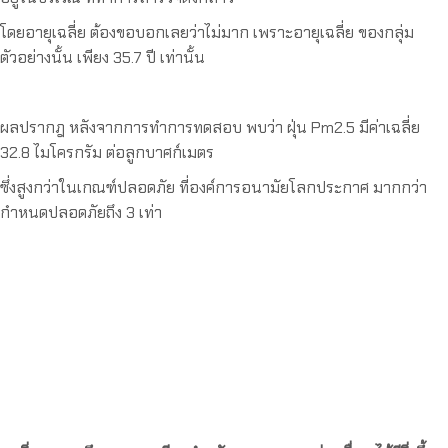
โดยอายุเฉลี่ย ต้องขอบอกเลยว่าไม่มาก เพราะอายุเฉลี่ย ของกลุ่ม
ตัวอย่างนั้น เพียง 35.7 ปี เท่านั้น
ผลปรากฎ หลังจากการทำการทดสอบ พบว่า ฝุ่น Pm2.5 มีค่าเฉลี่ย
32.8 ไมโครกรัม ต่อลูกบาศก์เมตร
ซึ่งสูงกว่าในเกณฑ์ปลอดภัย ที่องค์การอนามัยโลกประกาศ มากกว่า
กำหนดปลอดภัยถึง 3 เท่า