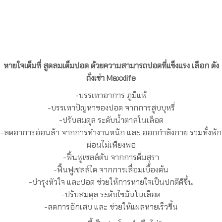
หายใจเต็มที่ สูดลมเต็มปอด ด้วยความสามารถปอดที่แข็งแรง เลือก ตัง
ถั่งเช่า Maxxlife
-บรรเทาอาการ ภูมิแพ้
-บรรเทาปัญหาของปอด จากการสูบบุหรี่
-ปรับสมดุล ระดับนํ้าตาลในเลือด
-ลดอาการอ่อนล้า จากการทำงานหนัก และ ออกกำลังกาย รวมทั้งพัก
ผ่อนไม่เพียงพอ
-ฟื้นฟูเซลล์ตับ จากการดื่มสุรา
-ฟื้นฟูเซลล์ไต จากการเสื่อมเบื้องต้น
-บำรุงหัวใจ และปอด ช่วยให้การหายใจเป็นปกติดีขึ้น
-ปรับสมดุล ระดับไขมันในเลือด
-ลดการอักเสบ และ ช่วยให้แผลหายเร็วขึ้น