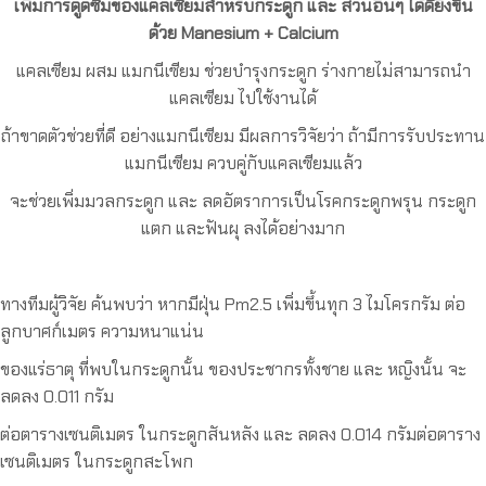
เพิ่มการดูดซึมของแคลเซียมสำหรับกระดูก และ ส่วนอื่นๆ ได้ดียิ่งขึ้น
ด้วย Manesium + Calcium
แคลเซียม ผสม แมกนีเซียม ช่วยบำรุงกระดูก ร่างกายไม่สามารถนำ
แคลเซียม ไปใช้งานได้
ถ้าขาดตัวช่วยที่ดี อย่างแมกนีเซียม มีผลการวิจัยว่า ถ้ามีการรับประทาน
แมกนีเซียม ควบคู่กับแคลเซียมแล้ว
จะช่วยเพิ่มมวลกระดูก และ ลดอัตราการเป็นโรคกระดูกพรุน กระดูก
แตก และฟันผุ ลงได้อย่างมาก
ทางทีมผู้วิจัย ค้นพบว่า หากมีฝุ่น Pm2.5 เพิ่มขึ้นทุก 3 ไมโครกรัม ต่อ
ลูกบาศก์เมตร ความหนาแน่น
ของแร่ธาตุ ที่พบในกระดูกนั้น ของประชากรทั้งชาย และ หญิงนั้น จะ
ลดลง 0.011 กรัม
ต่อตารางเซนติเมตร ในกระดูกสันหลัง และ ลดลง 0.014 กรัมต่อตาราง
เซนติเมตร ในกระดูกสะโพก