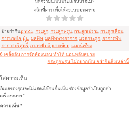
บทความนี้เป็นประโยชน์หรือไม่?
คลิกที่ดาว เพื่อให้คะแนนบทความ
ป้ายกำกับ:
pm2.5
,
กระดูก
,
กระดูกพรุน
,
กระดูกเปราะ
,
กระดูกเสื่อม
,
การหายใจ
,
ฝุ่น
,
มลพิษ
,
มลพิษทางอากาศ
,
มวลกระดูก
,
อาการพิษ
,
อากาศบริสุทธิ์
,
อากาศไม่ดี
,
แคลเซียม
,
แมกนีเซียม
แนะแนว
6 เคล็ดลับ การจัดห้องนอน ทำให้ นอนหลับสบาย
เรื่อง
กระดูกพรุน ไม่อยากเป็น อย่ากินสิ่งเหล่านี้
ใส่ความเห็น
อีเมลของคุณจะไม่แสดงให้คนอื่นเห็น
ช่องข้อมูลจำเป็นถูกทำ
เครื่องหมาย
*
ความเห็น
*