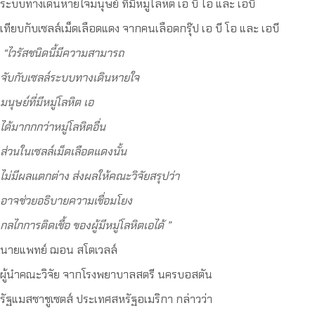
ระบบทางเดินหายใจมนุษย์ ที่มีหมู่โลหิต เอ บี โอ และ เอบี
เทียบกับเซลล์เม็ดเลือดแดง จากคนเลือดกรุ๊ป เอ บี โอ และ เอบี
“
ไวรัสชนิดนี้มีความสามารถ
จั
บกับเซลล์ระบบทางเดินหายใจ
มนุษย์ที่มีหมู่โลหิต
เอ
ไ
ด้มากกกว่าหมู่โลหิตอื่น
ส่วนในเซลล์เม็ดเลือดแดงนั้น
ไ
ม่มีผลแตกต่าง
ส่งผลให้คณะวิจัยสรุปว่า
อาจช่วยอธิบายความเชื่อมโยง
กลไกการติดเชื้อ ของผู้มีหมู่โลหิตเอได้ ”
นายแพทย์ ฌอน สโตเวลล์
ผู้นำคณะวิจัย จากโรงพยาบาลสตรี นครบอสตัน
รัฐแมสซาชูเซตส์ ประเทศสหรัฐอเมริกา กล่าวว่า