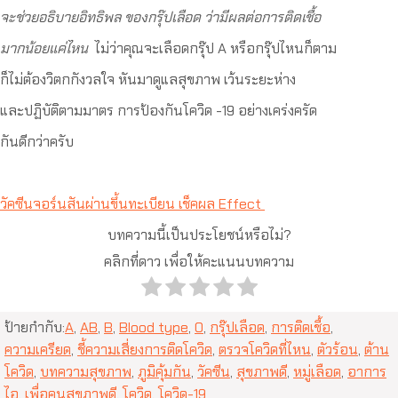
จะช่วยอธิบายอิทธิพล ของกรุ๊ปเลือด ว่ามีผลต่อการติดเชื้อ
มากน้อยแค่ไหน
ไม่ว่าคุณจะเลือดกรุ๊ป A หรือกรุ๊ปไหนก็ตาม
ก็ไม่ต้องวิตกกังวลใจ หันมาดูแลสุขภาพ เว้นระยะห่าง
และปฏิบัติตามมาตร การป้องกันโควิด -19 อย่างเคร่งครัด
กันดีกว่าครับ
วัคซีนจอร์นสันผ่านขึ้นทะเบียน เช็คผล Effect
บทความนี้เป็นประโยชน์หรือไม่?
คลิกที่ดาว เพื่อให้คะแนนบทความ
ป้ายกำกับ:
A
,
AB
,
B
,
Blood type
,
O
,
กรุ๊ปเลือด
,
การติดเชื้อ
,
ความเครียด
,
ชี้ความเสี่ยงการติดโควิด
,
ตรวจโควิดที่ไหน
,
ตัวร้อน
,
ต้าน
โควิด
,
บทความสุขภาพ
,
ภูมิคุ้มกัน
,
วัคซีน
,
สุขภาพดี
,
หมู่เลือด
,
อาการ
ไอ
,
เพื่อคนสุขภาพดี
,
โควิด
,
โควิด-19