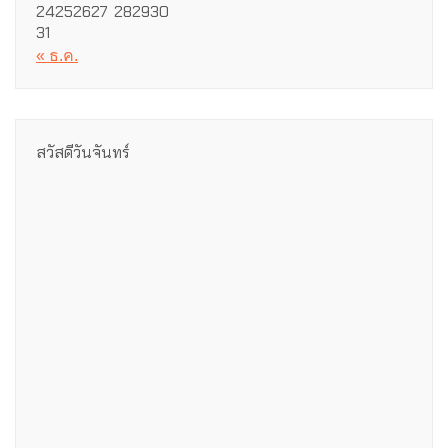
24
25
26
27
28
29
30
31
« ธ.ค.
สวัสดีวันจันทร์