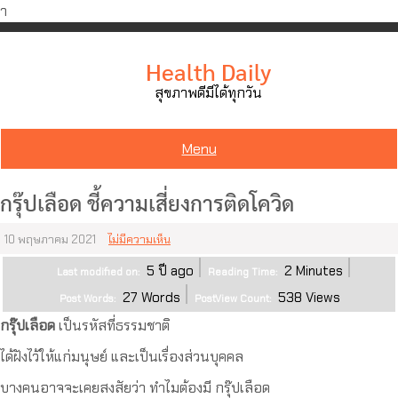
ำ
Skip
to
Health Daily
content
สุขภาพดีมีได้ทุกวัน
Menu
กรุ๊ปเลือด ชี้ความเสี่ยงการติดโควิด
10 พฤษภาคม 2021
ไม่มีความเห็น
5 ปี ago
2
Minutes
Last modified on:
Reading Time:
27
Words
538
Views
Post Words:
PostView Count:
กรุ๊ปเลือด
เป็นรหัสที่ธรรมชาติ
ได้ฝังไว้ให้แก่มนุษย์ และเป็นเรื่องส่วนบุคคล
บางคนอาจจะเคยสงสัยว่า ทำไมต้องมี กรุ๊ปเลือด