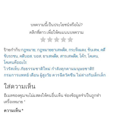
บทความนี้เป็นประโยชน์หรือไม่?
คลิกที่ดาว เพื่อให้คะแนนบทความ
ป้ายกำกับ:
กฎหมาย
,
กฎหมายยาเสพติด
,
กระทิงแดง
,
ขับเสพ
,
คดี
ขับรถชน
,
คดีบอส
,
บอส
,
ยาเสพติด
,
สารเสพติด
,
โค้ก
,
โคเคน
,
โคเคนคืออะไร
แนะแนว
ไวรัสเห็บ ภัยธรรมชาติใหม่ กำลังคุกคามมนุษยชาติ!!
กรมการแพทย์ เตือน ผู้สูงวัย ควรฉีดวัคซีน ไม่ต่างกับเด็กเล็ก
เรื่อง
ใส่ความเห็น
อีเมลของคุณจะไม่แสดงให้คนอื่นเห็น
ช่องข้อมูลจำเป็นถูกทำ
เครื่องหมาย
*
ความเห็น
*