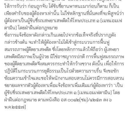
ให้การรับว่า ก่อนถูกจับ ได้ขับขี่ยานพาหนะมาก่อนก็ตาม ก็เป็น
เพียงคำรับของผู้ต้องหาเท่านั้น ไม่ใช่หลักฐานที่มั่นคงที่จะพิสูจน์ว่า
ผู้ต้องหาเป็นผู้ขับขี่รถเสพยาเสพติดให้โทษประเภท ๑ (เมทแอมเฟ
ตามีน) โดยฝ่าฝืนต่อกฎหมาย
ซึ่งการแจ้งข้อหาดังกล่าวเกินเลยไปจากข้อเท็จจริงที่ปรากฏดัง
กล่าวข้างต้น จะทำให้ผู้ต้องหาไม่ได้เข้าสู่กระบวนการฟื้นฟู
สมรรถภาพผู้ติดยาเสพติด ซึ่งโดยหลักการแล้วให้ถือว่า ผู้เสพยา
เสพติดมีสภาพเป็นผู้ป่วย มิใช่อาชญากรปกติ การฟื้นฟูสมรรถภาพ
ของผู้ติดยาเสพติดจึงสมควรกระทำให้กว้างขวาง ดังนั้น เพื่อให้การ
ปฏิบัติในกระบวนการยุติธรรมเป็นไปด้วยความราบรื่น จึงขอซัก
ซ้อมความเข้าใจและขอให้พนักงานสอบสวนไม่ควรมีการสอบสวน
ขยายผลจากตัวผู้ต้องหาเพื่อแจ้งข้อหาเพิ่มเติมแก่ผู้ต้องหาว่า “เป็น
ผู้ขับขี่รถเสพยาเสพติดให้โทษประเภท ๑ (เมทแอมเฟตามีน) โดย
ฝ่าฝืนต่อกฎหมาย ตามหนังสือ อส ๐๐๔๒(ชม)/๔๒๕๓ ลง ๖
พ.ค.๒๕๕๗)