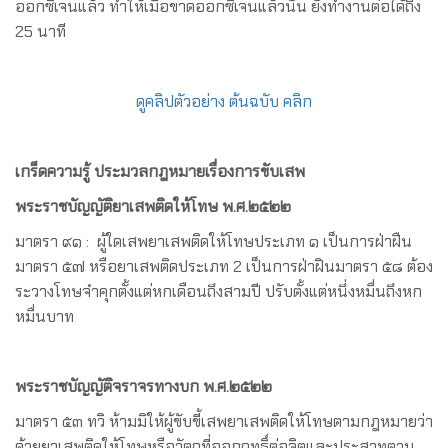
ออกซิเจนแล้ว ทำให้เมื่อขาดออกซิเจนแล้วนั้น ยังทำงานต่อได้ถึง
25 นาที
ดูคลิปตัวอย่าง ต้นฉบับ คลิก
เกร็ดความรู้ ประมวลกฎหมายเรื่องการขับเสพ
พระราชบัญญัติยาเสพติดให้โทษ
พ
.
ศ
.
๒๕๒๒
มาตรา ๙๑ : ผู้ใดเสพยาเสพติดให้โทษประเภท ๑ เป็นการฝ่าฝืน
มาตรา ๕๗ หรือยาเสพติดประเภท 2 เป็นการฝ่าฝินมาตรา ๕๘ ต้อง
ระวางโทษจำคุกตั้งแต่หกเดือนถึงสามปี ปรับตั้งแต่หนึ่งหมื่นถึงหก
หมื่นบาท
พระราชบัญญัติจราจรทางบก
พ
.
ศ
.
๒๕๒๒
มาตรา ๕๓ ทวิ ห้ามมิให้ผู้ขับขี้เสพยาเสพติดให้โทษตามกฎหมายว่า
ด้วยยาเสพติดให้โทษหรือวัตถุที่ออกฤทธิ์ต่อจิตและประสาทตาม