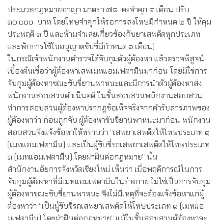
ประมวลกฎหมายอาญา มาตรา ๗๘ คงจำคุก ๔ เดือน ปรับ
๑๐,๐๐๐ บาท โดยโทษจำคุกให้รอการลงโทษมีกำหนด ๒ ปี ให้คุม
ประพฤติ ๑ ปี และห้ามจำเลยเกี่ยวข้องกับยาเสพติดทุกประเภท
และพักการใช้ใบอนุญาตขับขี่มีกำหนด ๖ เดือน)
ในกรณีเจ้าพนักงานตำรวจได้จับกุมตัวผู้ต้องหา แล้วตรวจพิสูจน์
เบื้องต้นเชื่อว่าผู้ต้องหาเสพเมทแอมเฟตามีนมาก่อน โดยมิใช่การ
จับกุมผู้ต้องหาขณะขับขี่ยานพาหนะและมีการนำตัวผู้ต้องหาส่ง
พนักงานสอบสวนดำเนินคดี ในชั้นสอบสวนพนักงานสอบสวน
ทำการสอบสวนผู้ต้องหาปรากฏข้อเท็จจริงจากคำรับสารภาพของ
ผู้ต้องหาว่า ก่อนถูกจับ ผู้ต้องหาขับขี่ยานพาหนะมาก่อน พนักงาน
สอบสวนจึงแจ้งข้อหาให้ทราบว่า “เสพยาเสพติดให้โทษประเภท ๑
(เมทแอมเฟตามีน) และเป็นผู้ขับขี่รถเสพยาเสพติดให้โทษประเภท
๑ (เมทแอมเฟตามีน) โดยฝ่าฝืนต่อกฎหมาย” นั้น
สำนักงานอัยการจังหวัดเชียงใหม่ เห็นว่า เมื่อพฤติการณ์ในการ
จับกุมผู้ต้องหาที่มีเมทแอมเฟตามีนในร่างกาย ไม่ใช่เป็นการจับกุม
ผู้ต้องหาขณะขับขี่ยานพาหนะ จึงไม่มีเหตุที่จะต้องแจ้งข้อหาแก่ผู้
ต้องหาว่า “เป็นผู้ขับขี่รถเสพยาเสพติดให้โทษประเภท ๑ (เมทแอ
มเฟตามีน) โดยฝ่าฝืนต่อกฎหมาย” แม้ในชั้นสอบสวนผู้ต้องหาจะ