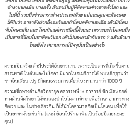
โคเคน โคเคน โคเคน ได้ยินจนคุ้นหู แต่ยังไม่คุ้นในประสิทธิภาพการ
ทำงานของมัน บางครั้ง ถ้าเราเป็นผู้ที่ติดตามข่าวสารทั่วโลก และ
ในที่นี้ รวมถึงข่าวดาราต่างประเทศด้วย แน่นอนคุณจะต้องเคย
ได้ยินว่า ดาราดังฝากฝั่งตะวันตกถ้าโดนคดียาเสพติด เค้ามักโดน
จับโคเคนกัน และ โดนกันแต่สารชนิดนี้ด้วยนะ เพราะอะไรโคเคนถึง
เป็นสารที่นิยมในชาติตะวันตก เค้าไม่เสพยาม้ากันหรอ ? แล้วเข้ามา
ไทยยังไง สถานการณ์ปัจจุบันเป็นอย่างไร
ความเป็นจริงแล้วมีประวัติอันยาวนาน เพราะเป็นสารที่เกิดขึ้นตาม
ธรรมชาติ ในต้นและใบโคคา มีมากในอเมริการใต้ พบหลักฐานว่า
ชาวอินเดียน เปรู มีวัฒนธรรมการเคี้ยวใบ มานานกว่า 1000 ปี
ความเชื่อทางด้านจิตวิทยายุค ศตวรรษที่ 19 อาจารย์ ซิก มัลฟอยด์
ทางด้านจิตวิทยา ได้ทนลองนำใบโคคา เข้ามาเพื่อรักษาอาการทาง
จิตเวช และ ในช่วงเดียวกัน ก็ได้นำโคคามาสกัดเป็นโคเคน เพื่อใช้
เป็นยาชาด้วยเช่นกัน (แหม่ ย้อนไปรักษาฟันเป็นร้อยปีเลยนะคะ
คุณ)