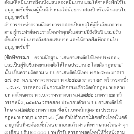
ตั้งแต่สี่หมื่นบาทถึงหนึ่งแสนสองหมื่นบาท และให้ศาลสั่งพักใช้ใบ
อนุญาตขับขี่ของผู้นั้นมีกําหนดไม่น้อยกว่าสองปี หรือเพิกถอนใบ
อนุญาตขับขี่
ถ้าการกระทําความผิดตามวรรคสองเป็นเหตุให้ผู้อื่นถึงแก่ความ
ตาย ผู้กระทําต้องระวางโทษจําคุกตั้งแต่สามปีถึงสิบปี และปรับ
ตั้งแต่หกหมื่นบาทถึงสองแสนบาท และให้ศาลสั่งเพิกถอนใบ
อนุญาตขับขี่”
(
ข้อพิจารณา
.- ความผิดฐาน “เสพยาเสพติดให้โทษประเภท ๑
และเป็นผู้ขับขี่เสพยาเสพติดให้โทษประเภท ๑ โดยผิดกฎหมาย”
นั้น เป็นความผิดตาม พ.ร.บ.ยาเสพติดให้โทษ พ.ศ.๒๕๒๒ มาตรา
๕๗, ๙๑ พ.ร.บ.จราจรทางบก พ.ศ.๒๕๒๒ มาตรา ๔๓ ทวิ วรรคหนึ่ง
, ๑๕๗/๑ วรรคสอง เป็นความผิดกรรมเดียวผิดต่อกฎหมายหลาย
บท ลงโทษตาม พ.ร.บ.จราจรทางบก พ.ศ.๒๕๒๒ มาตรา ๔๓ ทวิ
วรรคหนึ่ง , ๑๕๗/๑ วรรคสอง ประกอบด้วย พ.ร.บ.ยาเสพติดให้
โทษ พ.ศ.๒๕๒๒ มาตรา ๙๑ ซึ่งเป็นบทหนักสุดตาม ประมวล
กฎหมายอาญา มาตรา ๙๐ (โดยทั่วไปถ้าหากไม่เคยต้องโทษในคดี
อาญาอื่นที่จะต้องเพิ่มโทษมาก่อนแล้ว ศาลพิพากษาลงโทษจำคุก
๘ เดือน ปรับ ๒๐,๐๐๐ บาท ถ้ารับสารภาพลดโทษให้กึ่งหนึ่งตาม