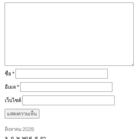
ชื่อ
*
อีเมล
*
เว็บไซต์
สิงหาคม 2026
จ.
อ.
พ.
พฤ.
ศ.
ส.
อา.