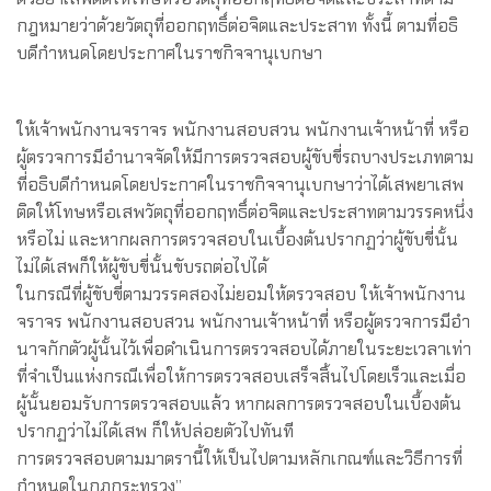
กฎหมายว่าด้วยวัตถุที่ออกฤทธิ์ต่อจิตและประสาท ทั้งนี้ ตามที่อธิ
บดีกําหนดโดยประกาศในราชกิจจานุเบกษา
ให้เจ้าพนักงานจราจร พนักงานสอบสวน พนักงานเจ้าหน้าที่ หรือ
ผู้ตรวจการมีอํานาจจัดให้มีการตรวจสอบผู้ขับขี่รถบางประเภทตาม
ที่อธิบดีกําหนดโดยประกาศในราชกิจจานุเบกษาว่าได้เสพยาเสพ
ติดให้โทษหรือเสพวัตถุที่ออกฤทธิ์ต่อจิตและประสาทตามวรรคหนึ่ง
หรือไม่ และหากผลการตรวจสอบในเบื้องต้นปรากฏว่าผู้ขับขี่นั้น
ไม่ได้เสพก็ให้ผู้ขับขี่นั้นขับรถต่อไปได้
ในกรณีที่ผู้ขับขี่ตามวรรคสองไม่ยอมให้ตรวจสอบ ให้เจ้าพนักงาน
จราจร พนักงานสอบสวน พนักงานเจ้าหน้าที่ หรือผู้ตรวจการมีอํา
นาจกักตัวผู้นั้นไว้เพื่อดําเนินการตรวจสอบได้ภายในระยะเวลาเท่า
ที่จําเป็นแห่งกรณีเพื่อให้การตรวจสอบเสร็จสิ้นไปโดยเร็วและเมื่อ
ผู้นั้นยอมรับการตรวจสอบแล้ว หากผลการตรวจสอบในเบื้องต้น
ปรากฏว่าไม่ได้เสพ ก็ให้ปล่อยตัวไปทันที
การตรวจสอบตามมาตรานี้ให้เป็นไปตามหลักเกณฑ์และวิธีการที่
กําหนดในกฎกระทรวง”