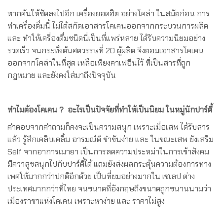
หากค้นให้ชัดลงไปอีก เครื่องยอดฮิต อย่างโคล่า ในสมัยก่อน การ
ทำเครื่องดื่มนี้ ไม่ได้สกัดเอาสารโคเคนออกจากกระบวนการผลิต
และ ทำให้เครื่องดื่มชนิดนี่เป็นที่แพร่หลาย ได้รับความนิยมอย่าง
รวดเร็ว จนกระทั่งต้นศตวรรษที่ 20 ผู้ผลิต จึงยอมเอาสารโคเคน
ออกจากโคล่าในที่สุด เหลือเพียงคาเฟอีนไว้ ที่เป็นสารที่ถูก
กฎหมาย และยังคงใส่มาถึงปัจจุบัน
ทำไมต้องโคเคน ? อะไรเป็นปัจจัยที่ทำให้เป็นนิยม ในหมู่นักปาร์ตี้
คำตอบจากคำถามก็คงจะเป็นความสนุก เพราะเมื่อเสพ ได้รับสาร
แล้ว รู้สึกเคลิบเคลิ้ม อารมณ์ดี ขำขันง่าย และ ในขณะเสพ ยังเสริม
Self จากอาการเมายา เป็นการลดความประหม่าในการเข้าสังคม
มีควาสุขสนุกไปกับปาร์ตี้ได้ แถมยังส่งผลกระตุ้นความต้องการทาง
เพศให้มากกว่าปกติอีกด้วย เป็นที่ยมอย่างมากใน เซเลป ต่าง
ประเทศมากกว่าที่ไทย จนขนาดที่อังกฤษถึงขนาดถูกขนานนามว่า
เมืองราชาแห่งโคเคน เพราะหาง่าย และ ราคาไม่สูง