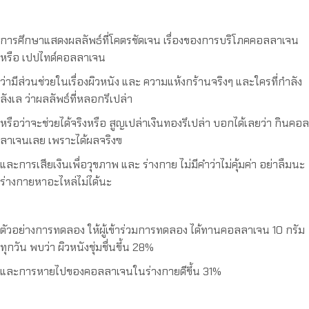
การศึกษาแสดงผลลัพธ์ที่โคตรชัดเจน เรื่องของการบริโภคคอลลาเจน
หรือ เปปไทด์คอลลาเจน
ว่ามีส่วนช่วยในเรื่องผิวหนัง และ ความแห้งกร้านจริงๆ และใครที่กำลัง
ลังเล ว่าผลลัพธ์ที่หลอกรึเปล่า
หรือว่าจะช่วยได้จริงหรือ สูญเปล่าเงินทองรึเปล่า บอกได้เลยว่า กินคอล
ลาเจนเลย เพราะได้ผลจริงฃ
และการเสียเงินเพื่อวุขภาพ และ ร่างกาย ไม่มีคำว่าไม่คุ้มค่า อย่าลืมนะ
ร่างกายหาอะไหล่ไม่ได้นะ
ตัวอย่างการทดลอง ให้ผู้เข้าร่วมการทดลอง ได้ทานคอลลาเจน 10 กรัม
ทุกวัน พบว่า ผิวหนังชุ่มชื่นขึ้น 28%
และการหายไปของคอลลาเจนในร่างกายดีขึ้น 31%