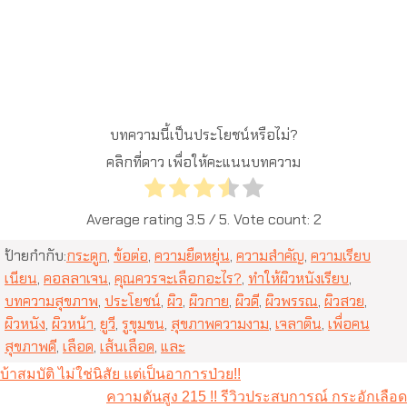
บทความนี้เป็นประโยชน์หรือไม่?
คลิกที่ดาว เพื่อให้คะแนนบทความ
Average rating
3.5
/ 5. Vote count:
2
ป้ายกำกับ:
กระดูก
,
ข้อต่อ
,
ความยืดหยุ่น
,
ความสำคัญ
,
ความเรียบ
เนียน
,
คอลลาเจน
,
คุณควรจะเลือกอะไร?
,
ทำให้ผิวหนังเรียบ
,
บทความสุขภาพ
,
ประโยชน์
,
ผิว
,
ผิวกาย
,
ผิวดี
,
ผิวพรรณ
,
ผิวสวย
,
ผิวหนัง
,
ผิวหน้า
,
ยูวี
,
รูขุมขน
,
สุขภาพความงาม
,
เจลาติน
,
เพื่อคน
สุขภาพดี
,
เลือด
,
เส้นเลือด
,
และ
แนะแนว
บ้าสมบัติ ไม่ใช่นิสัย แต่เป็นอาการป่วย!!
เรื่อง
ความดันสูง 215 !! รีวิวประสบการณ์ กระอักเลือด