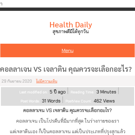
ำ
Skip
to
Health Daily
content
สุขภาพดีมีได้ทุกวัน
Menu
คอลลาเจน VS เจลาติน คุณควรจะเลือกอะไร?
29 กันยายน 2020
ไม่มีความเห็น
5 ปี ago
3
Minutes
Last modified on:
Reading Time:
31
Words
462
Views
Post Words:
PostView Count:
คอลลาเจน VS เจลาติน คุณควรจะเลือกอะไร?
คอลลาเจน เป็นโปรตีนที่มีมากที่สุด ในร่างกายของเรา
แต่เจลาตินเอง ก็เป็นคอลลาเจน แต่เป็นประเภทที่ปรุงสุกแล้ว