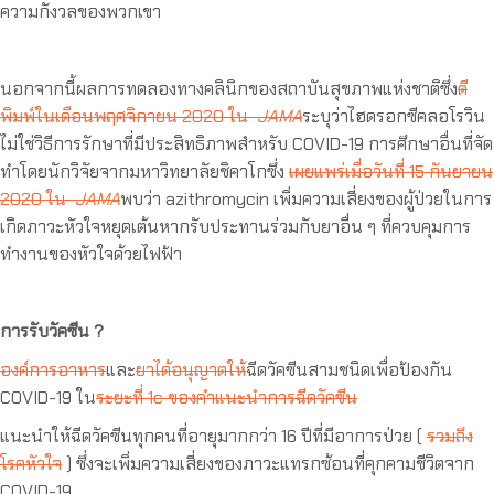
ความกังวลของพวกเขา
นอกจากนี้ผลการทดลองทางคลินิกของสถาบันสุขภาพแห่งชาติซึ่ง
ตี
พิมพ์ในเดือนพฤศจิกายน 2020 ใน
JAMA
ระบุว่าไฮดรอกซีคลอโรวิน
ไม่ใช่วิธีการรักษาที่มีประสิทธิภาพสำหรับ COVID-19 การศึกษาอื่นที่จัด
ทำโดยนักวิจัยจากมหาวิทยาลัยชิคาโกซึ่ง
เผยแพร่เมื่อวันที่ 15 กันยายน
2020 ใน
JAMA
พบว่า azithromycin เพิ่มความเสี่ยงของผู้ป่วยในการ
เกิดภาวะหัวใจหยุดเต้นหากรับประทานร่วมกับยาอื่น ๆ ที่ควบคุมการ
ทำงานของหัวใจด้วยไฟฟ้า
การรับวัคซีน ?
องค์การอาหาร
และ
ยาได้อนุญาตให้
ฉีดวัคซีนสามชนิดเพื่อป้องกัน
COVID-19 ใน
ระยะที่ 1c ของคำแนะนำการฉีดวัคซีน
แนะนำให้ฉีดวัคซีนทุกคนที่อายุมากกว่า 16 ปีที่มีอาการป่วย (
รวมถึง
โรคหัวใจ
) ซึ่งจะเพิ่มความเสี่ยงของภาวะแทรกซ้อนที่คุกคามชีวิตจาก
COVID-19