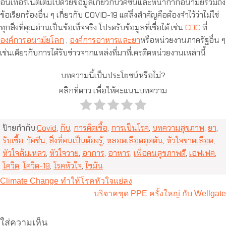
อินเทอร์เน็ตเต็มไปด้วยข้อมูลเกี่ยวกับวัคซีนและหน้ากากอนามัยรวมถึง
ข้อเรียกร้องอื่น ๆ เกี่ยวกับ COVID-19 แต่สิ่งสำคัญคือต้องจำไว้ว่าไม่ใช่
ทุกสิ่งที่คุณอ่านเป็นข้อเท็จจริง โปรดรับข้อมูลที่เชื่อได้ เช่น
CDC
ที่
องค์การอนามัยโลก
,
องค์การอาหารและยา
หรือหน่วยงานภาครัฐอื่น ๆ
เช่นเดียวกับการได้รับข่าวจากแหล่งที่มาที่เครดิตหน่วยงานเหล่านี้
บทความนี้เป็นประโยชน์หรือไม่?
คลิกที่ดาว เพื่อให้คะแนนบทความ
ป้ายกำกับ:
Covid
,
กับ
,
การติดเชื้อ
,
การเป็นโรค
,
บทความสุขภาพ
,
ยา
,
รับเชื้อ
,
วัคซีน
,
สิ่งที่คนเป็นต้องรู้
,
หลอดเลือดอุดตัน
,
หัวใจขาดเลือด
,
หัวใจล้มเหลว
,
หัวใจวาย
,
อาการ
,
อาหาร
,
เพื่อคนสุขภาพดี
,
เอฟเฟค
,
โควิด
,
โควิด-19
,
โรคหัวใจ
,
ไขมัน
แนะแนว
Climate Change ทำให้โรคหัวใจแย่ลง
เรื่อง
บริจาคชุด PPE ครั้งใหญ่ กับ Wellgate
ใส่ความเห็น