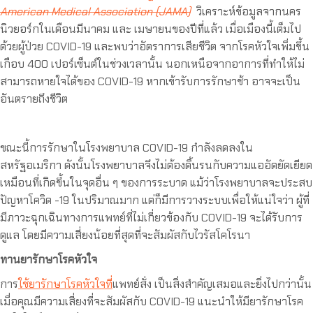
American Medical Association (JAMA)
วิเคราะห์ข้อมูลจากนคร
นิวยอร์กในเดือนมีนาคม และ เมษายนของปีที่แล้ว เมื่อเมืองนี้เต็มไป
ด้วยผู้ป่วย COVID-19 และพบว่าอัตราการเสียชีวิต จากโรคหัวใจเพิ่มขึ้น
เกือบ 400 เปอร์เซ็นต์ในช่วงเวลานั้น นอกเหนือจากอาการที่ทำให้ไม่
สามารถหายใจได้ของ COVID-19 หากเข้ารับการรักษาช้า อาจจะเป็น
อันตรายถึงชีวิต
ขณะนี้การรักษาในโรงพยาบาล COVID-19 กำลังลดลงใน
สหรัฐอเมริกา ดังนั้นโรงพยาบาลจึงไม่ต้องดิ้นรนกับความแออัดยัดเยียด
เหมือนที่เกิดขึ้นในจุดอื่น ๆ ของการระบาด แม้ว่าโรงพยาบาลจะประสบ
ปัญหาโควิด -19 ในปริมาณมาก แต่ก็มีการวางระบบเพื่อให้แน่ใจว่า ผู้ที่
มีภาวะฉุกเฉินทางการแพทย์ที่ไม่เกี่ยวข้องกับ COVID-19 จะได้รับการ
ดูแล โดยมีความเสี่ยงน้อยที่สุดที่จะสัมผัสกับไวรัสโคโรนา
ทานยารักษาโรคหัวใจ
การ
ใช้ยารักษาโรคหัวใจที่
แพทย์สั่ง เป็นสิ่งสำคัญเสมอและยิ่งไปกว่านั้น
เมื่อคุณมีความเสี่ยงที่จะสัมผัสกับ COVID-19 แนะนำให้มียารักษาโรค