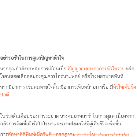
อย่ารอช้าในการดูแลปัญหาหัวใจ
หากคุณกำลังประสบการเตือนเป็ย
สัญญาณของอาการหัวใจวาย
หรือ
โรคหลอดเลือดสมองคุณควรโทรหาแพทย์ หรือโรงพยาบาลทันที
หากมีอาการ เช่นลมหายใจสั้น มีอาการเจ็บหน้าอก หรือ มี
หัวใจเต้นผิด
ปกติ
ในช่วงต้นเดือนของการระบาด บางคนอาจล่าช้าในการดูแล เนื่องจาก
กลัวการติดเชื้อไวรัสโคโรนาและอาจส่งผลให้มีผู้เสียชีวิตเพิ่มขึ้น
การ
ศึกษาที่ตีพิมพ์เมื่อวันที่ 1 กรกฎาคม 2020 ใน
Journal of the