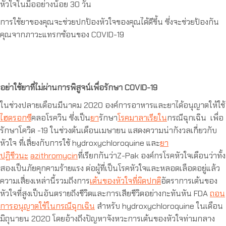
หัวใจในมืออย่างน้อย 30 วัน
การใช้ยาของคุณจะช่วยปกป้องหัวใจของคุณได้ดีขึ้น ซึ่งจะช่วยป้องกัน
คุณจากภาวะแทรกซ้อนของ COVID-19
อย่าใช้ยาที่ไม่ผ่านการพิสูจน์เพื่อรักษา COVID-19
ในช่วงปลายเดือนมีนาคม 2020 องค์การอาหารและยาได้อนุญาตให้ใช้
ไฮดรอกซี
คลอโรควิน ซึ่งเป็น
ยา
รักษา
โรคมาลาเรียใน
กรณีฉุกเฉิน เพื่อ
รักษาโควิด -19 ในช่วงต้นเดือนเมษายน แสดงความน่ากังวลเกี่ยวกับ
หัวใจ ที่เสี่ยงกับการใช้ hydroxychloroquine และ
ยา
ปฏิชีวนะ
azithromycin
ที่เรียกกันว่าZ-Pak องค์กรโรคหัวใจเตือนว่าทั้ง
สองเป็นภัยคุกคามร้ายแรง ต่อผู้ที่เป็นโรคหัวใจและหลอดเลือดอยู่แล้ว
ความเสี่ยงเหล่านี้รวมถึงการ
เต้นของหัวใจที่ผิดปกติ
อัตราการเต้นของ
หัวใจที่สูงเป็นอันตรายถึงชีวิตและการเสียชีวิตอย่างกะทันหัน FDA
ถอน
การอนุญาตใช้ในกรณีฉุกเฉิน
สำหรับ hydroxychloroquine ในเดือน
มิถุนายน 2020 โดยอ้างถึงปัญหาจังหวะการเต้นของหัวใจท่ามกลาง