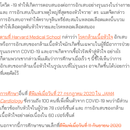
โควิด -19 ทำให้เกิดการตอบสนองต่อการอักเสบอย่างรุนแรงในร่างกาย
และ การอักเสบเป็นสาเหตุใหญ่ที่สุดของหัวใจวาย” ดร. แมดจิดกล่าว
การอักเสบอาจทำให้คราบจุลินทรีย์สะสมในหลอดเลือดแดงนั้นบวม
ทำให้เลือดอุดตันหัวใจวายและโรคหลอดเลือดสมอง
ตามที่ Harvard Medical School
กล่าวว่า
โรคกล้ามเนื้อหัวใจ
อักเสบ
หรือการอักเสบของกล้ามเนื้อหัวใจมักเกิดขึ้นเฉพาะในผู้ที่มีอาการป่วย
รุนแรงจาก COVID-19 และอาจเกิดจากเชื้อไวรัสเข้าสู่หัวใจ อย่างไร
ก็ตามพวกเขากล่าวเพิ่มเติมว่าการศึกษาเมื่อเร็ว ๆ นี้ชี้ให้เห็นว่าการ
อักเสบของกล้ามเนื้อหัวใจในรูปแบบที่ไม่รุนแรง อาจเกิดขึ้นได้บ่อยกว่า
ที่เคยคิดไว้
การศึกษา
อื่นที่
ตีพิมพ์เมื่อวันที่ 27 กรกฎาคม 2020 ใน
JAMA
Cardiology
ซึ่งรวมถึง 100 คนที่เพิ่งฟื้นตัวจาก COVID-19 พบว่ามีส่วน
เกี่ยวข้องกับหัวใจในผู้ป่วย 78 เปอร์เซ็นต์ และ การอักเสบของกล้าม
เนื้อหัวใจอย่างต่อเนื่องใน 60 เปอร์เซ็นต์
นอกจากนี้การศึกษาขนาดเล็กที่
ตีพิมพ์เมื่อวันที่ 11 กันยายน 2020