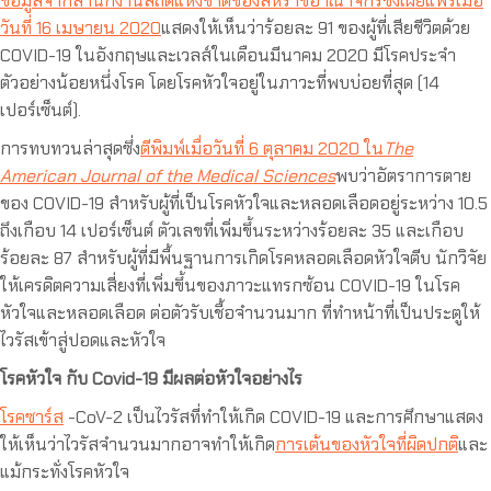
ข้อมูลจากสำนักงานสถิติแห่งชาติของสหราชอาณาจักรซึ่งเผยแพร่เมื่อ
วันที่ 16 เมษายน 2020
แสดงให้เห็นว่าร้อยละ 91 ของผู้ที่เสียชีวิตด้วย
COVID-19 ในอังกฤษและเวลส์ในเดือนมีนาคม 2020 มีโรคประจำ
ตัวอย่างน้อยหนึ่งโรค โดยโรคหัวใจอยู่ในภาวะที่พบบ่อยที่สุด (14
เปอร์เซ็นต์).
การทบทวนล่าสุดซึ่ง
ตีพิมพ์เมื่อวันที่ 6 ตุลาคม 2020 ใน
The
American Journal of the Medical Sciences
พบว่าอัตราการตาย
ของ COVID-19 สำหรับผู้ที่เป็นโรคหัวใจและหลอดเลือดอยู่ระหว่าง 10.5
ถึงเกือบ 14 เปอร์เซ็นต์ ตัวเลขที่เพิ่มขึ้นระหว่างร้อยละ 35 และเกือบ
ร้อยละ 87 สำหรับผู้ที่มีพื้นฐานการเกิดโรคหลอดเลือดหัวใจตีบ นักวิจัย
ให้เครดิตความเสี่ยงที่เพิ่มขึ้นของภาวะแทรกซ้อน COVID-19 ในโรค
หัวใจและหลอดเลือด ต่อตัวรับเชื้อจำนวนมาก ที่ทำหน้าที่เป็นประตูให้
ไวรัสเข้าสู่ปอดและหัวใจ
โรคหัวใจ กับ Covid-19 มีผลต่อหัวใจอย่างไร
โรคซาร์ส
-CoV-2 เป็นไวรัสที่ทำให้เกิด COVID-19 และการศึกษาแสดง
ให้เห็นว่าไวรัสจำนวนมากอาจทำให้เกิด
การเต้นของหัวใจที่ผิดปกติ
และ
แม้กระทั่งโรคหัวใจ