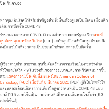
ป้องกันตัวเอง
หากคุณเป็นโรคหัวใจสิ่งสำคัญอย่างยิ่งที่จะต้องดูแลเป็นพิเศษ เพื่อหลีก
เลี่ยงการติดเชื้อ COVID-19
จำนวนคนตายจาก COVID-19 ลดลงในประเทศสหรัฐอเมริกา
ตามที่
ศูนย์ควบคุมและป้องกันโรค
(CDC) แต่ถ้าคุณมีโรคหัวใจอยู่แล้ว คุณยัง
คงมีแนวโน้มที่จะกลายเป็นป่วยหนักถ้าคุณกลายเป็นติดเชื้อ
ผู้เชี่ยวชาญด้านสาธารณสุขเริ่มค้นคว้าหาความเชื่อมโยงระหว่างโรค
หัวใจและโควิด -19 ในช่วงต้นของการระบาดและภาพก็ชัดเจนมากขึ้น
ตาม
แถลงการณ์เบื้องต้นที่เผยแพร่โดย American College of
Cardiology (ACC) เมื่อวันที่ 6 มีนาคม 2020
(PDF) ผู้ที่เป็นโรคหัวใจ
และหลอดเลือดมีอัตราการเสียชีวิตสูงกว่าคนที่เป็น COVID-19 แบบ
ปกติ (10.5 เปอร์เซ็นต์) มากกว่าคนที่ มีโรคทางเดินหายใจเรื้อรัง (6.3
เปอร์เซ็นต์)