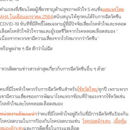
คำแถลงที่เขียนโดยผู้เชี่ยวชาญด้านสุขภาพหัวใจ 5 คนซึ่ง
เผยแพร่โดย
AHA ในเดือนมกราคม 2564
สนับสนุนให้ทุกคนได้รับการฉีดวัคซีน
COVID-19 ทันทีที่มีสิทธิ์โดยเฉพาะผู้ที่มีปัจจัยเสี่ยงโรคหัวใจและหลอด
เลือดโรคหัวใจหัวใจวายและผู้รอดชีวิตจากโรคหลอดเลือดสมอง “
เนื่องจากพวกเขามีความเสี่ยงจากไวรัสมากกว่าวัคซีน”
หรือพูดง่าย ๆ ฉีด ดีกว่าไม่ฉีด
“ควรติดตามข่าวสารล่าสุดเกี่ยวกับการฉีดวัคซีนอื่น ๆ ด้วย”
คนที่มีโรคหัวใจควรรับการฉีดวัคซีนสำหรับ
ไข้หวัดใหญ่
ทุกปี เพราะพวก
เขามีความเสี่ยงของการพัฒนาโรคแทรกซ้อนที่ร้ายแรงจากไข้หวัดเช่น
โรคหัวใจและโรคหลอดเลือดสมอง
หน่วยงานยังแนะนำ
ว่าคนที่มีโรคหัวใจอยู่ถึงวันที่มีการฉีดวัคซีนป้องกัน
โรคปอดบวมในการป้องกันโรคปอดบวมเช่น
โรคปอดอักเสบ
,
เยื่อหุ้ม
สมองอักเสบ
และการติดเชื้อในกระแสเลือด