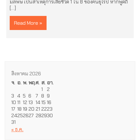
มลพิษ เป็นสาเหตุการเสียชีวิต 1 ใน 8 ของคนยุโรป หากพูดถึ
[…]
Read More »
สิงหาคม 2026
จ.
อ.
พ.
พฤ.
ศ.
ส.
อา.
1
2
3
4
5
6
7
8
9
10
11
12
13
14
15
16
17
18
19
20
21
22
23
24
25
26
27
28
29
30
31
« ธ.ค.