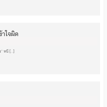
้าใจผิด
” หนึ […]