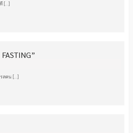
ที […]
T FASTING”
ารลดน […]