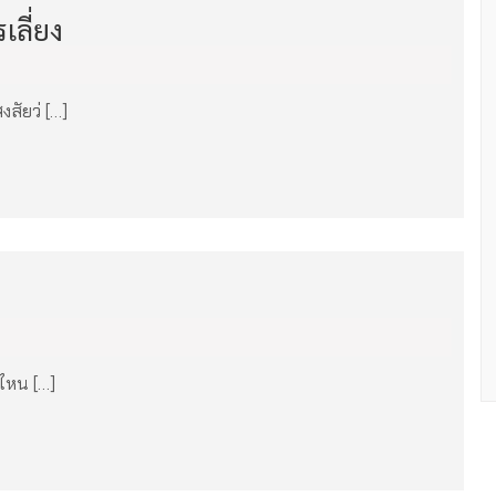
เลี่ยง
สัยว่ […]
นไหน […]